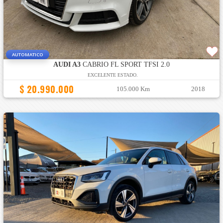
AUTOMATICO
AUDI A3
CABRIO FL SPORT TFSI 2.0
EXCELENTE ESTADO.
$ 20.990.000
105.000 Km
2018