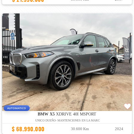
AUTOMATICO
BMW X5
XDRIVE 40I MSPORT
UNICO DUEÑO- MANTENCIONES EN LA MARC
$ 68.990.000
30.600 Km
2024