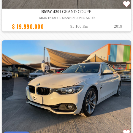
BMW 420I
GRAND COUPE
GRAN ESTADO - MANTENCIONES AL DÍA
$ 19.990.000
95.100 Km
2019