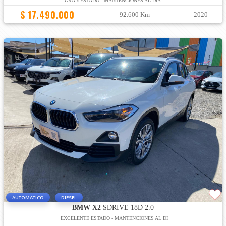
GRAN ESTADO - MANTENCIONES AL DÍA -
$ 17.490.000
92.600 Km
2020
AUTOMATICO
DIESEL
BMW X2
SDRIVE 18D 2.0
EXCELENTE ESTADO - MANTENCIONES AL DI