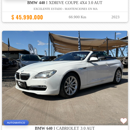
BMW 440
I XDRIVE COUPE 4X4 3.0 AUT
EXCELENTE ESTADO - MANTENCIONES EN MA
$ 45.990.000
66.900 Km
2023
AUTOMATICO
BMW 640
I CABRIOLET 3.0 AUT