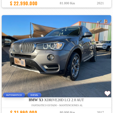
$ 22.990.000
81.000 Km
2021
AUTOMATICO
DIESEL
BMW X3
XDRIVE20D LCI 2.0 AUT
FANTASTICO ESTADO - MANTENCIONES AL
$ 21.990.000
80.000 Km
2017