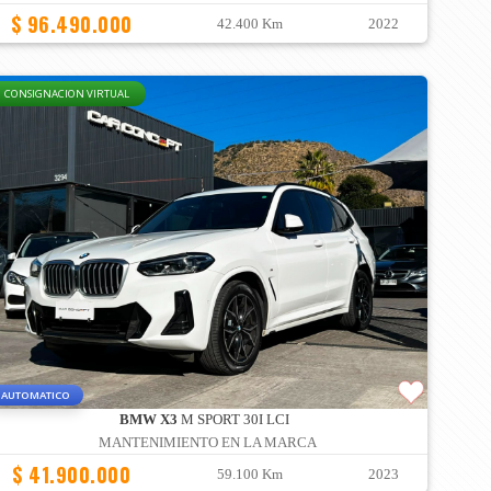
$ 96.490.000
42.400 Km
2022
CONSIGNACION VIRTUAL
AUTOMATICO
BMW X3
M SPORT 30I LCI
MANTENIMIENTO EN LA MARCA
$ 41.900.000
59.100 Km
2023