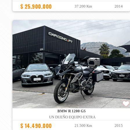
$ 25.900.000
37.200 Km
2014
BMW R 1200 GS
UN DUEÑO EQUIPO EXTRA
$ 14.490.000
21.500 Km
2015