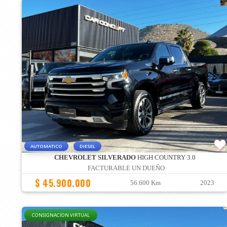
AUTOMATICO
DIESEL
CHEVROLET SILVERADO
HIGH COUNTRY 3.0
FACTURABLE UN DUEÑO
$ 45.900.000
56.600 Km
2023
CONSIGNACION VIRTUAL