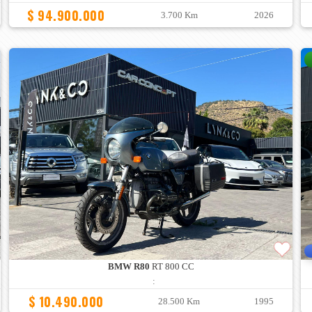
$ 94.900.000
3.700 Km
2026
BMW R80
RT 800 CC
:
$ 10.490.000
28.500 Km
1995