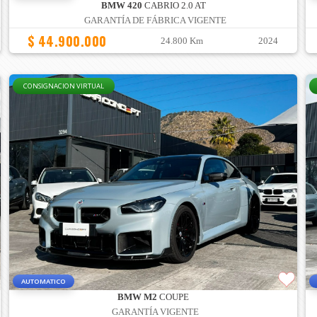
BMW 420
CABRIO 2.0 AT
GARANTÍA DE FÁBRICA VIGENTE
$ 44.900.000
24.800 Km
2024
CONSIGNACION VIRTUAL
AUTOMATICO
BMW M2
COUPE
GARANTÍA VIGENTE