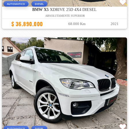
AUTOMATICO
DIESEL
BMW X5
XDRIVE 25D 4X4 DIESEL
ABSOLUTAMENTE SUPERIOR
$ 36.890.000
68.000 Km
2021
AUTOMATICO
DIESEL