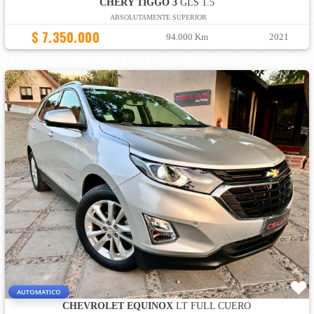
CHERY TIGGO 3
GLS 1.5
ABSOLUTAMENTE SUPERIOR
$ 7.350.000
94.000 Km
2021
AUTOMATICO
CHEVROLET EQUINOX
LT FULL CUERO