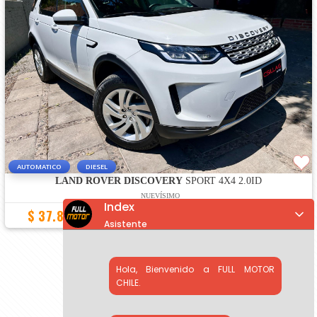
AUTOMATICO
DIESEL
LAND ROVER DISCOVERY
SPORT 4X4 2.0ID
NUEVÍSIMO
Index
$ 37.890.000
30.000 Km
2023
Asistente
«
1
2
3
»
Hola, Bienvenido a FULL MOTOR
CHILE.