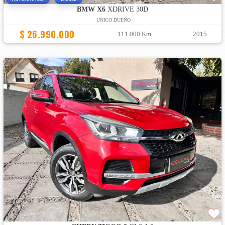
BMW X6
XDRIVE 30D
UNICO DUEÑO
$ 26.990.000
111.000 Km
2015