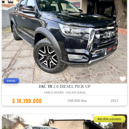
DIESEL
JAC T8
2.0 DIESEL PICK UP
UNICO DUEÑO - EXCEPCIONAL
$ 10.190.000
108.000 Km
2021
RECIÉN LLEGADO