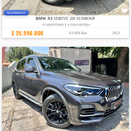
AUTOMATICO
BMW X3
SDRIVE 20I SUNROOF
FLAMANTÍSMO Y A TODA PRUEBA
$ 26.990.000
63.000 Km
2021