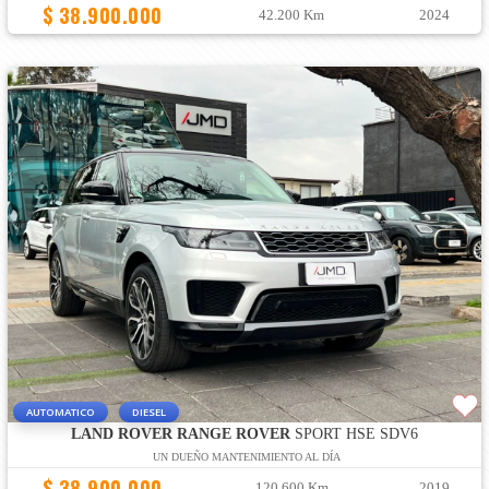
$ 38.900.000
42.200 Km
2024
AUTOMATICO
DIESEL
LAND ROVER RANGE ROVER
SPORT HSE SDV6
UN DUEÑO MANTENIMIENTO AL DÍA
$ 38.900.000
120.600 Km
2019