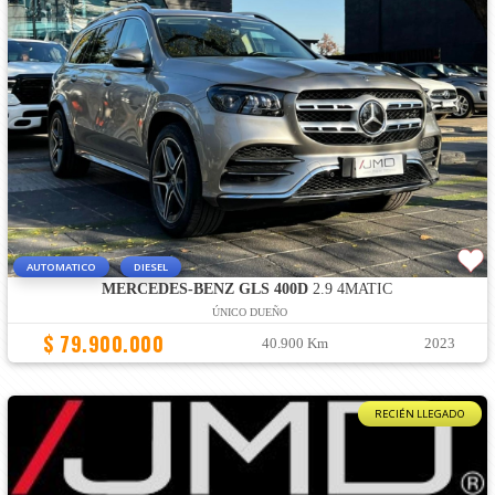
AUTOMATICO
DIESEL
MERCEDES-BENZ GLS 400D
2.9 4MATIC
ÚNICO DUEÑO
$ 79.900.000
40.900 Km
2023
RECIÉN LLEGADO