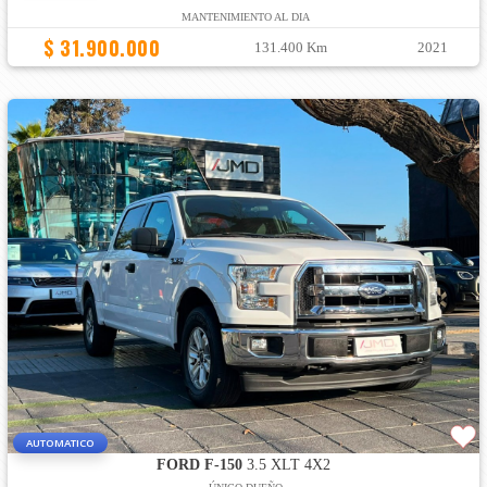
MANTENIMIENTO AL DIA
$ 31.900.000
131.400 Km
2021
AUTOMATICO
FORD F-150
3.5 XLT 4X2