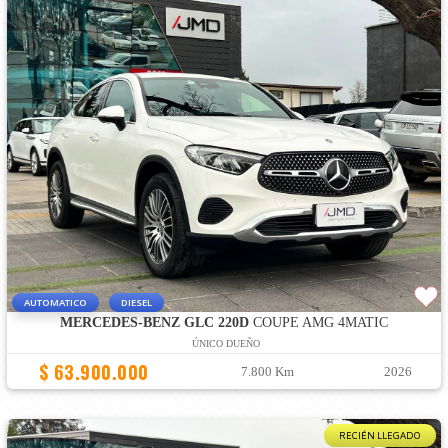
AUTOMATICO
DIESEL
MERCEDES-BENZ GLC 220D
COUPE AMG 4MATIC
ÚNICO DUEÑO
$ 63.900.000
7.800 Km
2026
RECIÉN LLEGADO