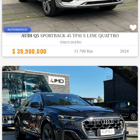
AUTOMATICO
AUDI Q5
SPORTBACK 45 TFSI S LINE QUATTRO
ÚNICO DUEÑO
$ 39.900.000
11.700 Km
2024