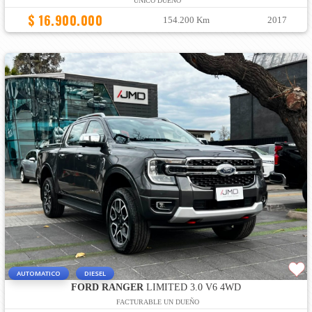
ÚNICO DUEÑO
$ 16.900.000
154.200 Km
2017
AUTOMATICO
DIESEL
FORD RANGER
LIMITED 3.0 V6 4WD
FACTURABLE UN DUEÑO