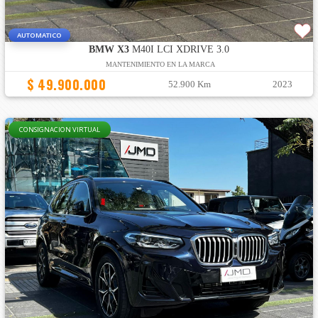
AUTOMATICO
BMW X3
M40I LCI XDRIVE 3.0
MANTENIMIENTO EN LA MARCA
$ 49.900.000
52.900 Km
2023
CONSIGNACION VIRTUAL