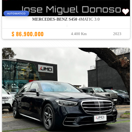
AUTOMATICO
MERCEDES-BENZ S450
4MATIC 3.0
:
$ 86.900.000
4.400 Km
2023