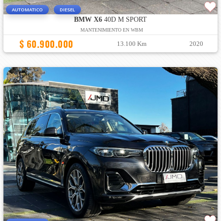
AUTOMATICO
DIESEL
BMW X6
40D M SPORT
MANTENIMIENTO EN WBM
$ 60.900.000
13.100 Km
2020