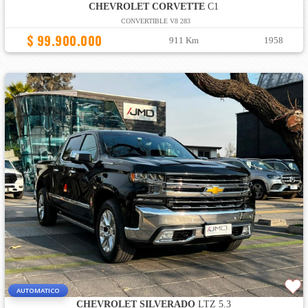
CHEVROLET CORVETTE
C1
CONVERTIBLE V8 283
$ 99.900.000
911 Km
1958
AUTOMATICO
CHEVROLET SILVERADO
LTZ 5.3