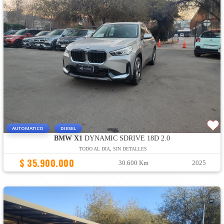
AUTOMATICO
DIESEL
BMW X1
DYNAMIC SDRIVE 18D 2.0
TODO AL DIA, SIN DETALLES
$ 35.900.000
30.600 Km
2025