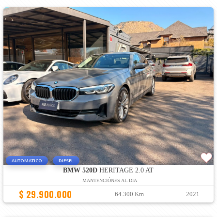
AUTOMATICO
DIESEL
BMW 520D
HERITAGE 2.0 AT
MANTENCIÓNES AL DIA
$ 29.900.000
64.300 Km
2021