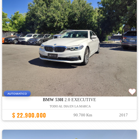
AUTOMATICO
BMW 530I
2.0 EXECUTIVE
TODO AL DIA EN LA MARCA
$ 22.900.000
90.700 Km
2017