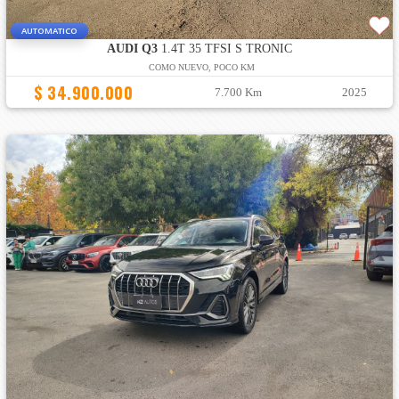
AUTOMATICO
AUDI Q3
1.4T 35 TFSI S TRONIC
COMO NUEVO, POCO KM
$ 34.900.000
7.700 Km
2025