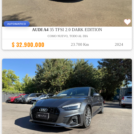
AUTOMATICO
AUDI A4
35 TFSI 2.0 DARK EDITION
COMO NUEVO, TODO AL DIA
$ 32.900.000
23.700 Km
2024