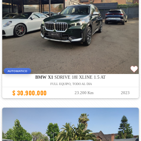
AUTOMATICO
BMW X1
SDRIVE 18I XLINE 1.5 AT
FULL EQUIPO, TODO AL DIA
$ 30.900.000
23.200 Km
2023