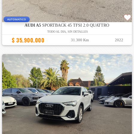
AUTOMATICO
AUDI A5
SPORTBACK 45 TFSI 2.0 QUATTRO
TODO AL DIA, SIN DETALLES
$ 35.900.000
31.300 Km
2022