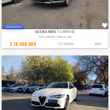
AUTOMATICO
ACURA MDX
3.5 AWD AT
FULL EQUIPO, TODO AL DIA
$ 18.900.000
127.500 Km
2018