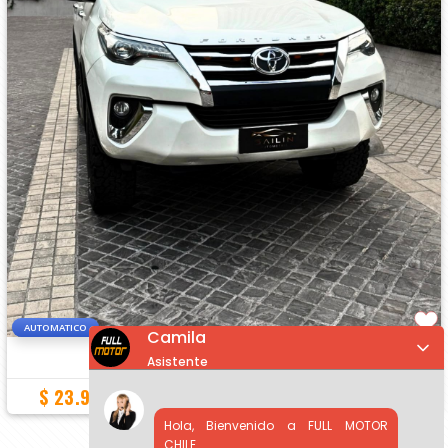
AUTOMATICO
Camila
TOYOTA FORTUNER
SRV 2.7 AUT
Asistente
KIT DE LEVANTE DE SUSPENCION 2" NEUM
$ 23.990.000
75.000 Km
2019
Hola, Bienvenido a FULL MOTOR
CHILE.