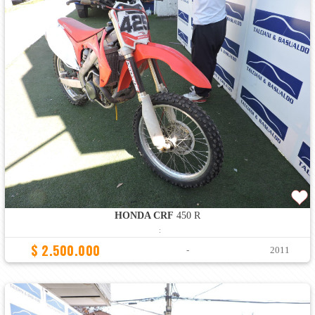
HONDA CRF
450 R
:
$ 2.500.000
-
2011