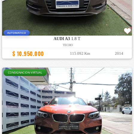
AUTOMATICO
AUDI A3
1.8 T
TECHO
$ 10.950.000
115.092 Km
2014
CONSIGNACION VIRTUAL