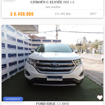
CITROËN C-ELYSËE
HDI 1.6
DOS DUEÑOS
$ 6.450.000
211.201 Km
2017
AUTOMATICO
FORD EDGE
3.5 AWD