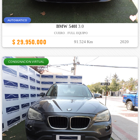
AUTOMATICO
BMW 540I
3.0
CUERO . FULL EQUIPO
$ 29.950.000
91.524 Km
2020
CONSIGNACION VIRTUAL