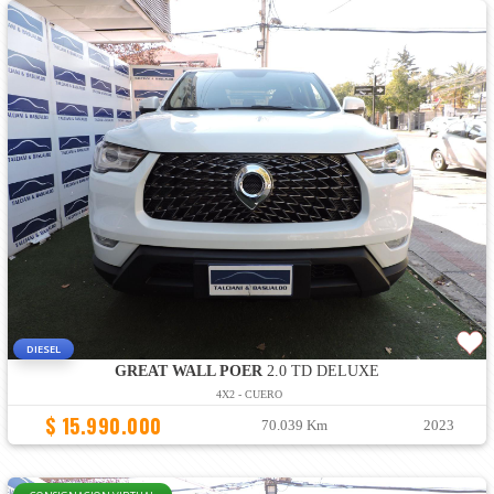
DIESEL
GREAT WALL POER
2.0 TD DELUXE
4X2 - CUERO
$ 15.990.000
70.039 Km
2023