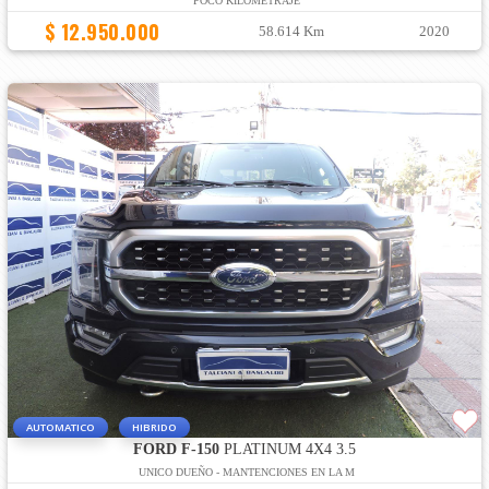
POCO KILOMETRAJE
$ 12.950.000
58.614 Km
2020
AUTOMATICO
HIBRIDO
FORD F-150
PLATINUM 4X4 3.5
UNICO DUEÑO - MANTENCIONES EN LA M