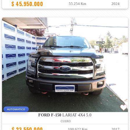
$ 45.950.000
55.254 Km
2024
AUTOMATICO
FORD F-150
LARIAT 4X4 5.0
CUERO
$ 23.550.000
100.622 Km
2017