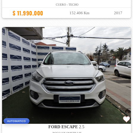
CUERO - TECHO
$ 11.990.000
152.406 Km
2017
AUTOMATICO
FORD ESCAPE
2.5