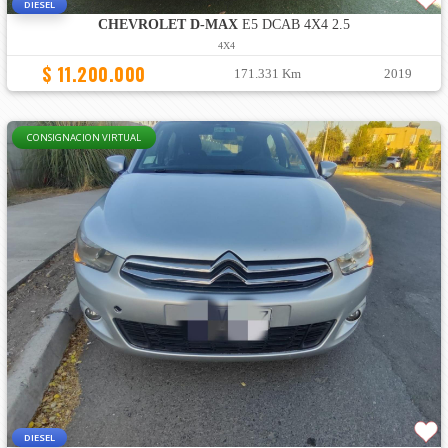
DIESEL
CHEVROLET D-MAX
E5 DCAB 4X4 2.5
4X4
$ 11.200.000
171.331 Km
2019
CONSIGNACION VIRTUAL
DIESEL