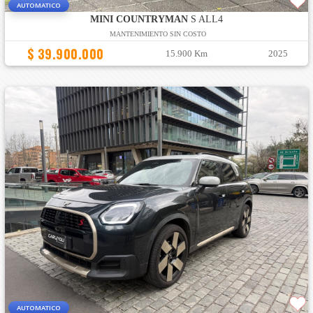
AUTOMATICO
MINI COUNTRYMAN
S ALL4
MANTENIMIENTO SIN COSTO
$ 39.900.000
15.900 Km
2025
AUTOMATICO