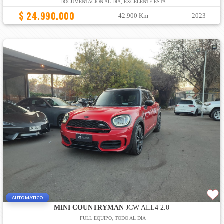
DOCUMENTACION AL DÍA; EXCELENTE ESTA
$ 24.990.000
42.900 Km
2023
AUTOMATICO
MINI COUNTRYMAN
JCW ALL4 2.0
FULL EQUIPO, TODO AL DIA