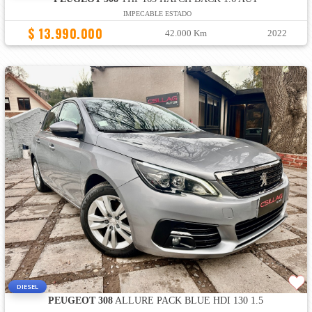
IMPECABLE ESTADO
$ 13.990.000
42.000 Km
2022
DIESEL
PEUGEOT 308
ALLURE PACK BLUE HDI 130 1.5