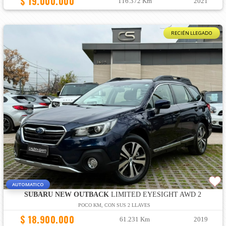
$ 19.000.000
116.372 Km
2021
RECIÉN LLEGADO
AUTOMATICO
SUBARU NEW OUTBACK
LIMITED EYESIGHT AWD 2
POCO KM, CON SUS 2 LLAVES
$ 18.900.000
61.231 Km
2019