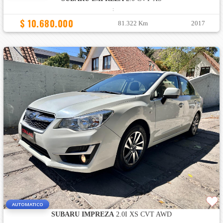
:
$ 10.680.000
81.322 Km
2017
AUTOMATICO
SUBARU IMPREZA
2.0I XS CVT AWD