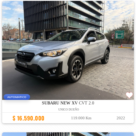
AUTOMATICO
SUBARU NEW XV
CVT 2.0
UNICO DUEÑO
$ 16.590.000
119.000 Km
2022