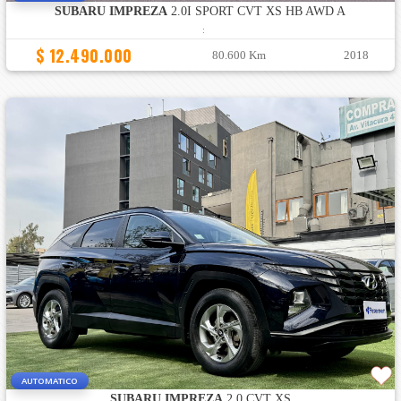
SUBARU IMPREZA
2.0I SPORT CVT XS HB AWD A
:
$ 12.490.000
80.600 Km
2018
AUTOMATICO
SUBARU IMPREZA
2.0 CVT XS