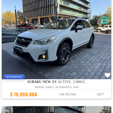
AUTOMATICO
SUBARU NEW XV
ACTIVE, 2.000CC
MOTOR 2.000CC, AUTOMATICO. 4WD.
$ 10.990.000
146.362 Km
2017