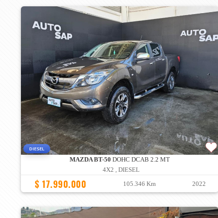
DIESEL
MAZDA BT-50
DOHC DCAB 2.2 MT
4X2 , DIESEL
$ 17.990.000
105.346 Km
2022