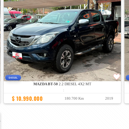
DIESEL
MAZDA BT-50
2.2 DIESEL 4X2 MT
:
$ 10.990.000
180.700 Km
2019