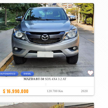
AUTOMATICO
DIESEL
MAZDA BT-50
SDX 4X4 3.2 AT
:
$ 16.990.000
120.700 Km
2020