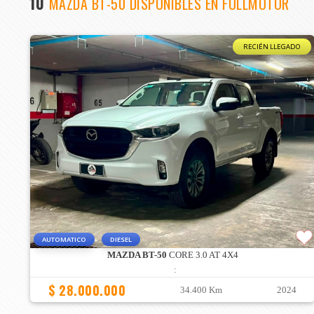
10
MAZDA BT-50 DISPONIBLES EN FULLMOTOR
RECIÉN LLEGADO
AUTOMATICO
DIESEL
MAZDA BT-50
CORE 3.0 AT 4X4
:
$ 28.000.000
34.400 Km
2024