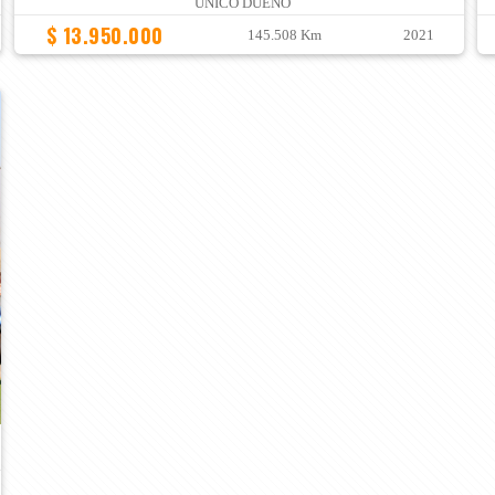
UNICO DUEÑO
$ 13.950.000
145.508 Km
2021