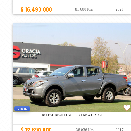
:
$ 16.490.000
81.600 Km
2021
DIESEL
MITSUBISHI L200
KATANA CR 2.4
:
$ 12.690.000
138.036 Km
2017