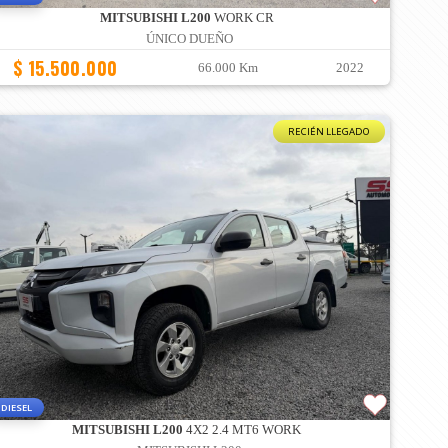
MITSUBISHI L200
WORK CR
ÚNICO DUEÑO
$ 15.500.000
66.000 Km
2022
RECIÉN LLEGADO
DIESEL
MITSUBISHI L200
4X2 2.4 MT6 WORK