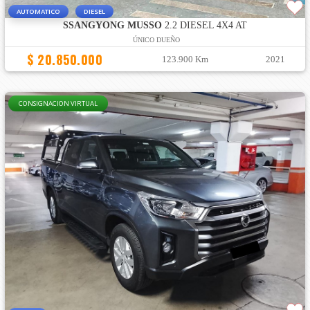
AUTOMATICO
DIESEL
SSANGYONG MUSSO
2.2 DIESEL 4X4 AT
ÚNICO DUEÑO
$ 20.850.000
123.900 Km
2021
CONSIGNACION VIRTUAL