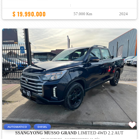
:
$ 19.990.000
57.000 Km
2024
AUTOMATICO
DIESEL
SSANGYONG MUSSO GRAND
LIMITED 4WD 2.2 AUT