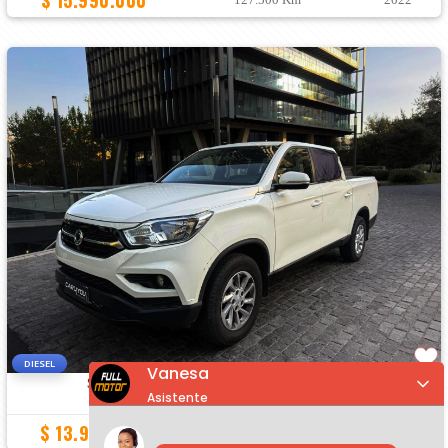
$ 15.990.000
DIESEL
Vanesa
SSANGYONG MUSSO GRAND
2.2 DIESEL
Asistente
:
$ 13.990.000
86.000 Km
2021