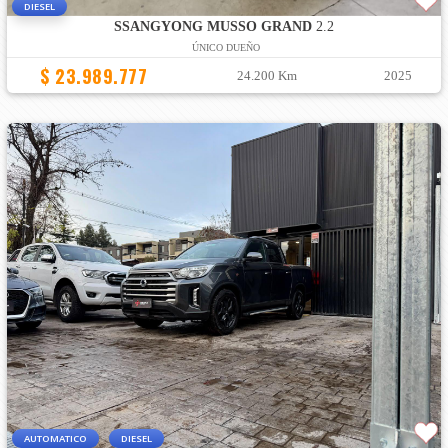
DIESEL
SSANGYONG MUSSO GRAND
2.2
ÚNICO DUEÑO
$ 23.989.777
24.200 Km
2025
AUTOMATICO
DIESEL