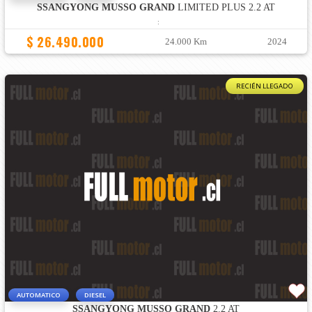
SSANGYONG MUSSO GRAND
LIMITED PLUS 2.2 AT
:
$ 26.490.000
24.000 Km
2024
RECIÉN LLEGADO
AUTOMATICO
DIESEL
SSANGYONG MUSSO GRAND
2.2 AT