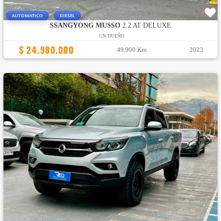
AUTOMATICO
DIESEL
SSANGYONG MUSSO
2.2 AT DELUXE
UN DUEÑO
$ 24.980.000
49.900 Km
2023