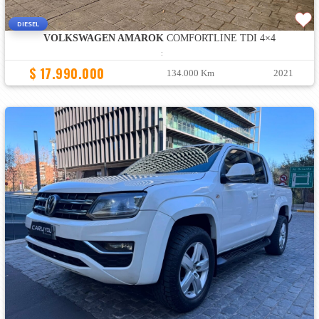
DIESEL
VOLKSWAGEN AMAROK
COMFORTLINE TDI 4×4
:
$ 17.990.000
134.000 Km
2021