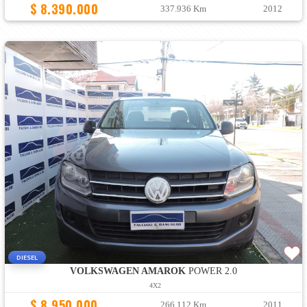
$ 8.390.000
337.936 Km
2012
DIESEL
VOLKSWAGEN AMAROK
POWER 2.0
4X2
$ 8.950.000
266.112 Km
2011