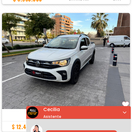
Cecilia
VOLKSWAGEN SAVEIRO
Asistente
:
$ 12.490.000
46.000 Km
2025