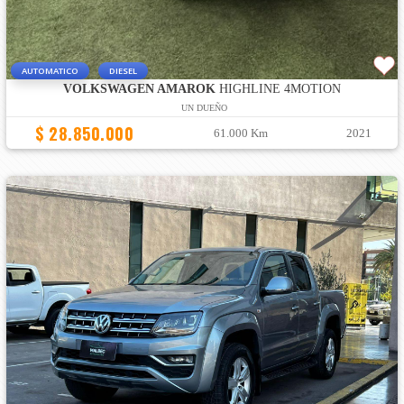
AUTOMATICO
DIESEL
VOLKSWAGEN AMAROK
HIGHLINE 4MOTION
UN DUEÑO
$ 28.850.000
61.000 Km
2021