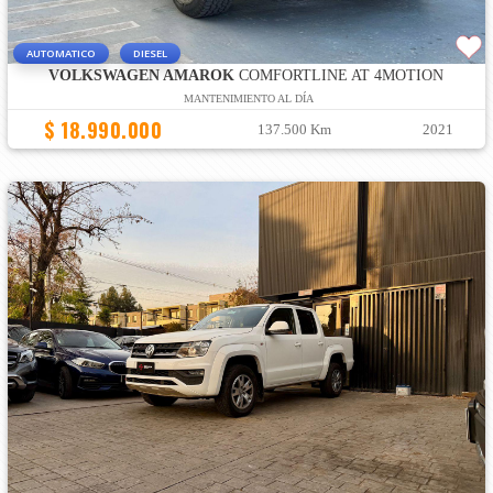
AUTOMATICO
DIESEL
VOLKSWAGEN AMAROK
COMFORTLINE AT 4MOTION
MANTENIMIENTO AL DÍA
$ 18.990.000
137.500 Km
2021