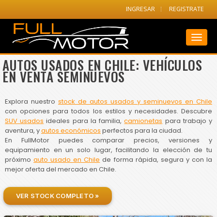
INGRESAR
REGISTRATE
Toggl
naviga
AUTOS USADOS EN CHILE: VEHÍCULOS
EN VENTA SEMINUEVOS
Explora nuestro
stock de autos usados y seminuevos en Chile
con opciones para todos los estilos y necesidades. Descubre
SUV usados
ideales para la familia,
camionetas
para trabajo y
aventura, y
autos económicos
perfectos para la ciudad.
En FullMotor puedes comparar precios, versiones y
equipamiento en un solo lugar, facilitando la elección de tu
próximo
auto usado en Chile
de forma rápida, segura y con la
mejor oferta del mercado en Chile.
VER STOCK COMPLETO »