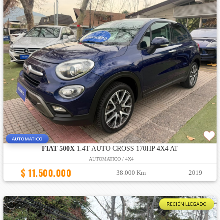
AUTOMATICO
FIAT 500X
1.4T AUTO CROSS 170HP 4X4 AT
AUTOMATICO / 4X4
$ 11.500.000
38.000 Km
2019
RECIÉN LLEGADO