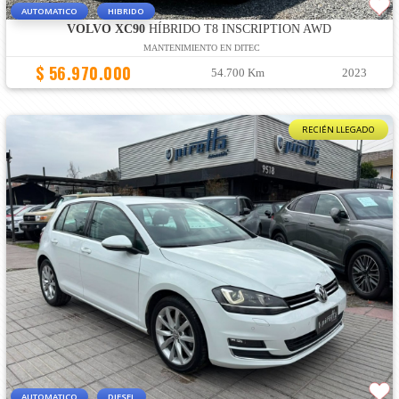
AUTOMATICO
HIBRIDO
VOLVO XC90
HÍBRIDO T8 INSCRIPTION AWD
MANTENIMIENTO EN DITEC
$ 56.970.000
54.700 Km
2023
RECIÉN LLEGADO
AUTOMATICO
DIESEL