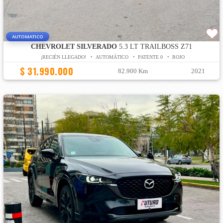
AUTOMATICO
CHEVROLET SILVERADO
5.3 LT TRAILBOSS Z71
¡RECIÉN LLEGADO! • AUTOMÁTICO • PATENTE 0 • ROJO
$ 31.990.000
82.900 Km
2021