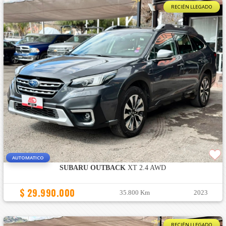
RECIÉN LLEGADO
AUTOMATICO
SUBARU OUTBACK
XT 2.4 AWD
$ 29.990.000
35.800 Km
2023
RECIÉN LLEGADO