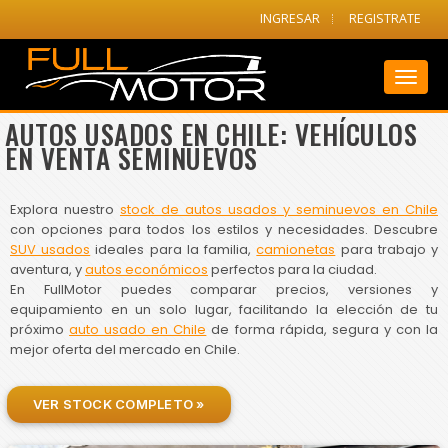
INGRESAR
REGISTRATE
Toggl
naviga
AUTOS USADOS EN CHILE: VEHÍCULOS
EN VENTA SEMINUEVOS
Explora nuestro
stock de autos usados y seminuevos en Chile
con opciones para todos los estilos y necesidades. Descubre
SUV usados
ideales para la familia,
camionetas
para trabajo y
aventura, y
autos económicos
perfectos para la ciudad.
En FullMotor puedes comparar precios, versiones y
equipamiento en un solo lugar, facilitando la elección de tu
próximo
auto usado en Chile
de forma rápida, segura y con la
mejor oferta del mercado en Chile.
VER STOCK COMPLETO »