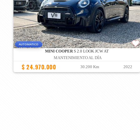
AUTOMATICO
MINI COOPER
S 2.0 LOOK JCW AT
MANTENIMIENTO AL DÍA
$ 24.970.000
30.200 Km
2022