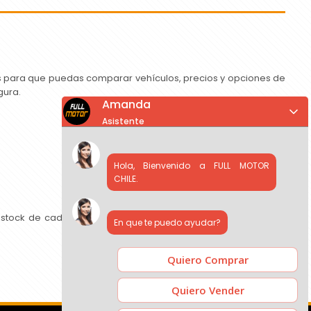
as para que puedas comparar vehículos, precios y opciones de
gura.
Amanda
Asistente
Hola, Bienvenido a FULL MOTOR
CHILE.
 stock de cada concesionario, comparar precios y contactar
En que te puedo ayudar?
Quiero Comprar
Quiero Vender