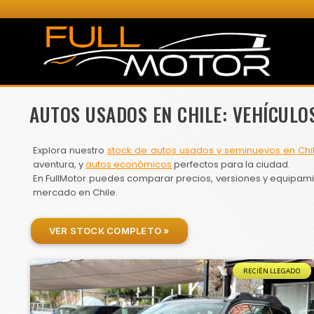
AUTOS USADOS EN CHILE: VEHÍCULO
Explora nuestro
stock de autos usados y seminuevos en Chi
aventura, y
autos económicos
perfectos para la ciudad.
En FullMotor puedes comparar precios, versiones y equipamien
mercado en Chile.
VER STOCK COMPLETO »
RECIÉN LLEGADO