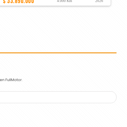
$ 33.890.000
4.000 Km
2026
n FullMotor.