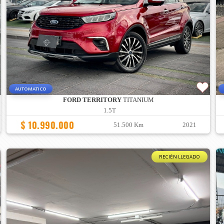
AUTOMATICO
FORD TERRITORY
TITANIUM
1.5T
$ 10.990.000
51.500 Km
2021
RECIÉN LLEGADO