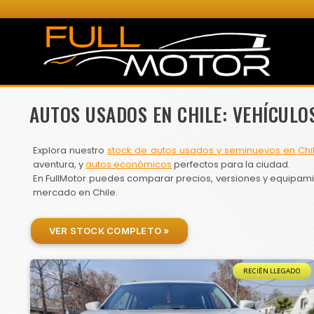
AUTOS USADOS EN CHILE: VEHÍCULO
Explora nuestro
stock de autos usados y seminuevos en Chi
aventura, y
autos económicos
perfectos para la ciudad.
En FullMotor puedes comparar precios, versiones y equipamien
mercado en Chile.
VER STOCK COMPLETO »
RECIÉN LLEGADO