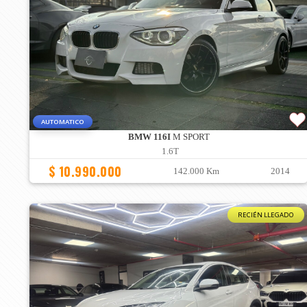
AUTOMATICO
BMW 116I
M SPORT
1.6T
$ 10.990.000
142.000 Km
2014
RECIÉN LLEGADO