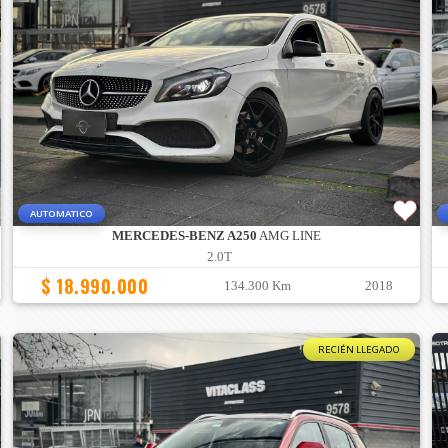
AUTOMATICO
MERCEDES-BENZ A250
AMG LINE
2.0T
$ 18.990.000
134.300 Km
2018
RECIÉN LLEGADO