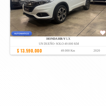
AUTOMATICO
HONDA HR-V
LX
UN DUEÑO- SOLO 49.000 KM
$ 13.590.000
49.000 Km
2020