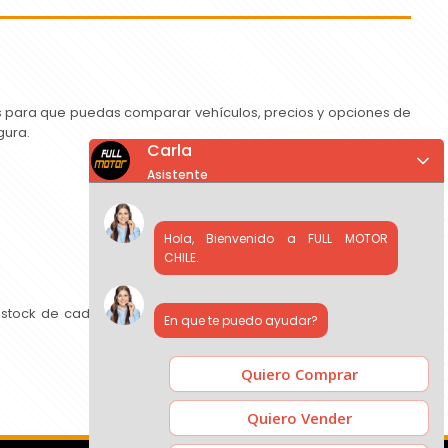
as para que puedas comparar vehículos, precios y opciones de
gura.
Carla
Asistente
Hola, Bienvenido a FULL MOTOR
CHILE.
 stock de cada concesionario, comparar precios y contactar
En que te puedo ayudar?
Quiero Comprar
Quiero Vender