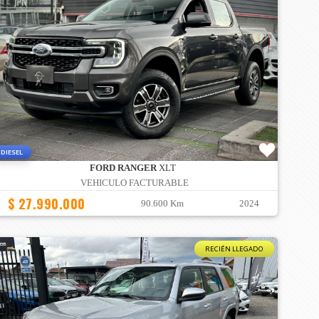
DIESEL
FORD RANGER
XLT
VEHICULO FACTURABLE
$ 27.990.000
90.600 Km
2024
RECIÉN LLEGADO