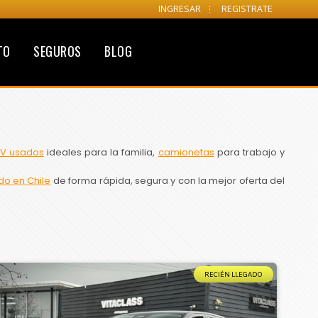
INGRESAR
REGISTRATE
TO
SEGUROS
BLOG
V usados
ideales para la familia,
camionetas
para trabajo y
do en Chile
de forma rápida, segura y con la mejor oferta del
RECIÉN LLEGADO