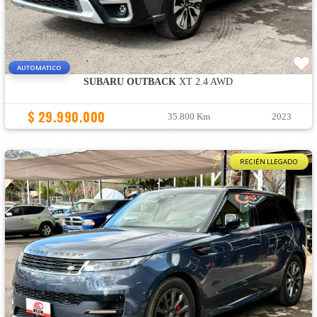
AUTOMATICO
SUBARU OUTBACK
XT 2.4 AWD
$ 29.990.000
35.800 Km
2023
RECIÉN LLEGADO