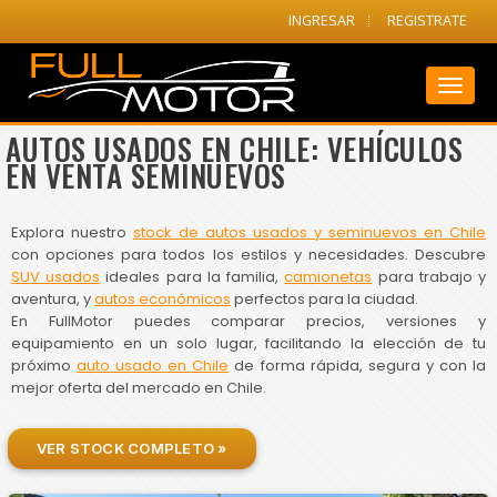
INGRESAR
REGISTRATE
Toggl
naviga
AUTOS USADOS EN CHILE: VEHÍCULOS
EN VENTA SEMINUEVOS
Explora nuestro
stock de autos usados y seminuevos en Chile
con opciones para todos los estilos y necesidades. Descubre
SUV usados
ideales para la familia,
camionetas
para trabajo y
aventura, y
autos económicos
perfectos para la ciudad.
En FullMotor puedes comparar precios, versiones y
equipamiento en un solo lugar, facilitando la elección de tu
próximo
auto usado en Chile
de forma rápida, segura y con la
mejor oferta del mercado en Chile.
VER STOCK COMPLETO »