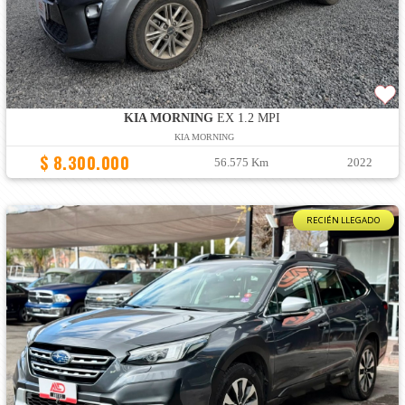
KIA MORNING
EX 1.2 MPI
KIA MORNING
$ 8.300.000
56.575 Km
2022
RECIÉN LLEGADO