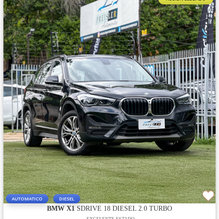
AUTOMATICO
DIESEL
BMW X1
SDRIVE 18 DIESEL 2.0 TURBO
EXCELENTE ESTADO