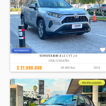
AUTOMATICO
TOYOTA RAV 4
LE CVT 2.0
UNICO DUEÑO
$ 21.980.000
40.466 Km
2024
RECIÉN LLEGADO