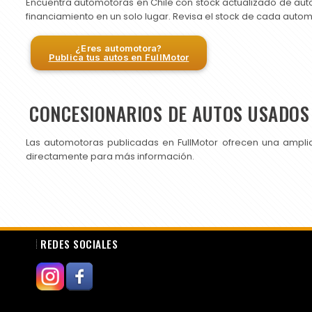
Encuentra automotoras en Chile con stock actualizado de aut
financiamiento en un solo lugar. Revisa el stock de cada auto
¿Eres automotora?
Publica tus autos en FullMotor
CONCESIONARIOS DE AUTOS USADOS 
Las automotoras publicadas en FullMotor ofrecen una ampli
directamente para más información.
REDES SOCIALES