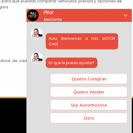
as para que puedas comparar vehículos, precios y opciones de
gura.
Pilar
Asistente
Hola, Bienvenido a FULL MOTOR
CHILE.
 stock de cada concesionario, comparar precios y contactar
En que te puedo ayudar?
Quiero Comprar
Quiero Vender
Soy Automotora
Otro