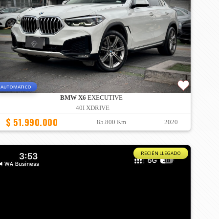
AUTOMATICO
BMW X6
EXECUTIVE
40I XDRIVE
$ 51.990.000
85.800 Km
2020
RECIÉN LLEGADO