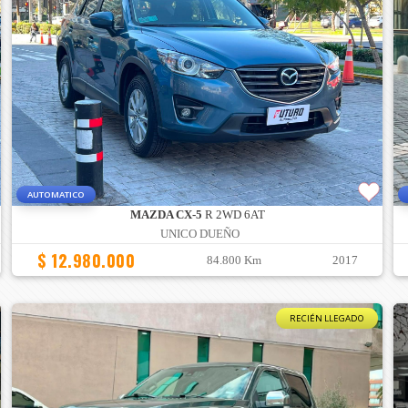
AUTOMATICO
MAZDA CX-5
R 2WD 6AT
UNICO DUEÑO
$ 12.980.000
84.800 Km
2017
RECIÉN LLEGADO