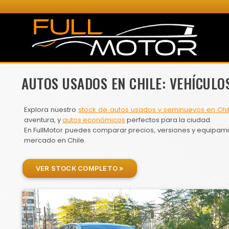
AUTOS USADOS EN CHILE: VEHÍCULO
Explora nuestro
stock de autos usados y seminuevos en Chi
aventura, y
autos económicos
perfectos para la ciudad.
En FullMotor puedes comparar precios, versiones y equipamien
mercado en Chile.
VER STOCK COMPLETO »