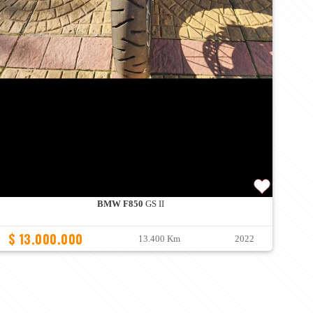
BMW F850
GS II
$ 13.000.000
13.400 Km
2022