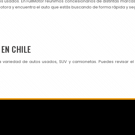
os usados. En FullMotor reunimos concesionarios de distintas marc
motora y encuentra el auto que estás buscando de forma rápida y se
EN CHILE
a variedad de autos usados, SUV y camionetas. Puedes revisar el
SI PUBLICAS EN CHILEAUTOS PRUEBA TAMBIÉN CON NOSOTROS.