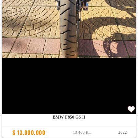
BMW F850
GS II
$ 13.000.000
13.400 Km
2022