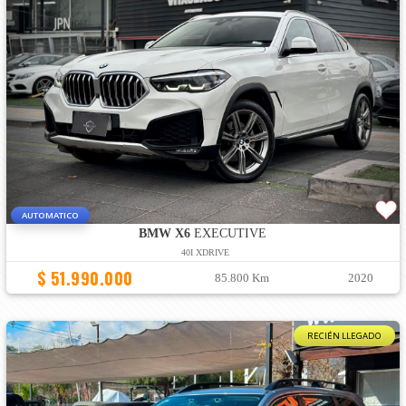
AUTOMATICO
BMW X6
EXECUTIVE
40I XDRIVE
$ 51.990.000
85.800 Km
2020
RECIÉN LLEGADO