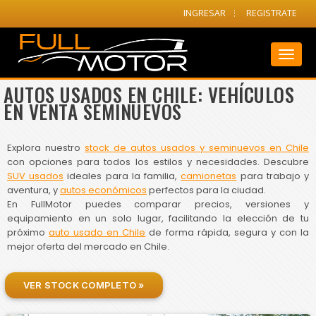
INGRESAR
REGISTRATE
Toggl
naviga
AUTOS USADOS EN CHILE: VEHÍCULOS
EN VENTA SEMINUEVOS
Explora nuestro
stock de autos usados y seminuevos en Chile
con opciones para todos los estilos y necesidades. Descubre
SUV usados
ideales para la familia,
camionetas
para trabajo y
aventura, y
autos económicos
perfectos para la ciudad.
En FullMotor puedes comparar precios, versiones y
equipamiento en un solo lugar, facilitando la elección de tu
próximo
auto usado en Chile
de forma rápida, segura y con la
mejor oferta del mercado en Chile.
VER STOCK COMPLETO »