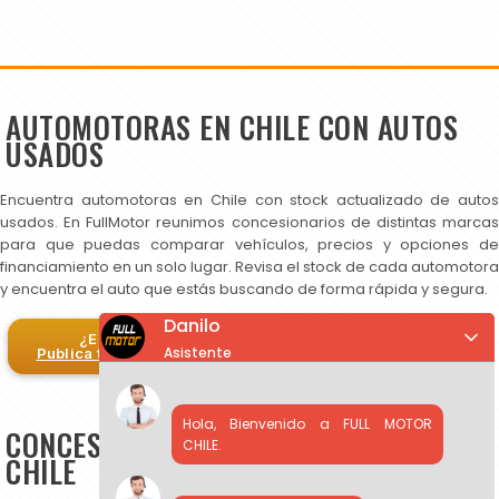
AUTOMOTORAS EN CHILE CON AUTOS
USADOS
Encuentra automotoras en Chile con stock actualizado de autos
usados. En FullMotor reunimos concesionarios de distintas marcas
para que puedas comparar vehículos, precios y opciones de
financiamiento en un solo lugar. Revisa el stock de cada automotora
y encuentra el auto que estás buscando de forma rápida y segura.
Danilo
¿Eres automotora?
Asistente
Publica tus autos en FullMotor
Hola, Bienvenido a FULL MOTOR
CONCESIONARIOS DE AUTOS USADOS EN
CHILE.
CHILE