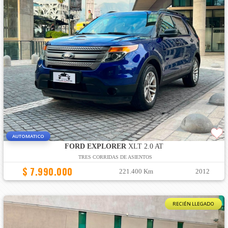
AUTOMATICO
FORD EXPLORER
XLT 2.0 AT
TRES CORRIDAS DE ASIENTOS
$ 7.990.000
221.400 Km
2012
RECIÉN LLEGADO