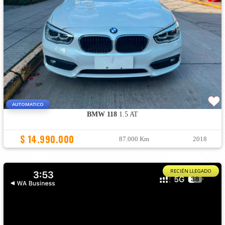
AUTOMATICO
BMW 118
1.5 AT
$ 14.990.000
87.000 Km
2018
RECIÉN LLEGADO