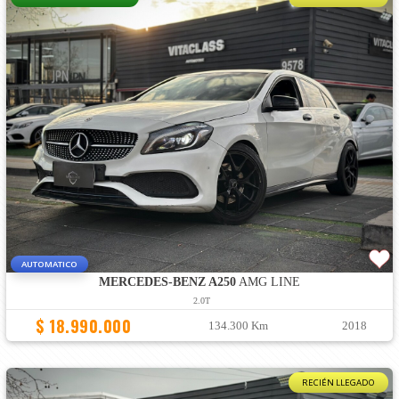
AUTOMATICO
MERCEDES-BENZ A250
AMG LINE
2.0T
$ 18.990.000
134.300 Km
2018
RECIÉN LLEGADO