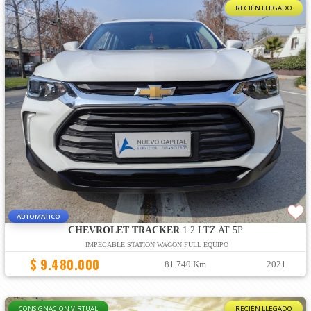
RECIÉN LLEGADO
AUTOMATICO
CHEVROLET TRACKER
1.2 LTZ AT 5P
IMPECABLE STATION WAGON FULL EQUIPO
$ 9.480.000
81.740 Km
2021
CONSIGNACION VIRTUAL
RECIÉN LLEGADO