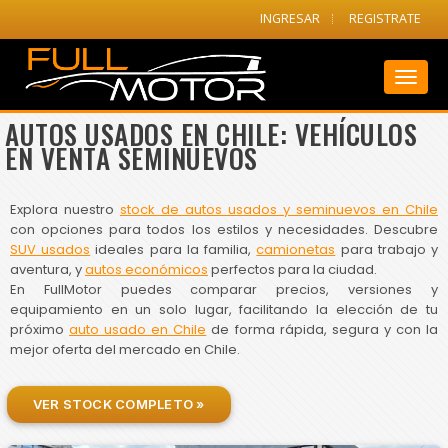
INGRESAR
REGISTRATE
Toggl
naviga
AUTOS USADOS EN CHILE: VEHÍCULOS
EN VENTA SEMINUEVOS
Explora nuestro
stock de autos usados y seminuevos en Chile
con opciones para todos los estilos y necesidades. Descubre
SUV usados
ideales para la familia,
camionetas
para trabajo y
aventura, y
autos económicos
perfectos para la ciudad.
En FullMotor puedes comparar precios, versiones y
equipamiento en un solo lugar, facilitando la elección de tu
próximo
auto usado en Chile
de forma rápida, segura y con la
mejor oferta del mercado en Chile.
VER STOCK COMPLETO »