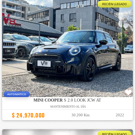
RECIÉN LLEGADO
AUTOMATICO
MINI COOPER
S 2.0 LOOK JCW AT
MANTENIMIENTO AL DÍA
$ 24.970.000
30.200 Km
2022
RECIÉN LLEGADO