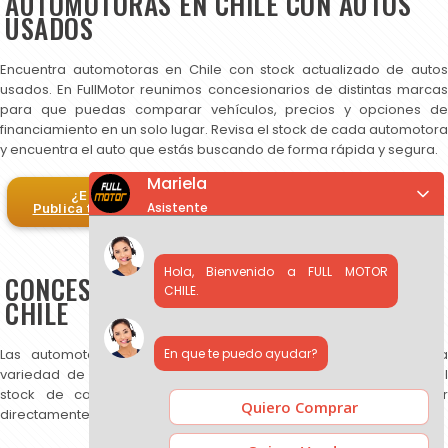
AUTOMOTORAS EN CHILE CON AUTOS
USADOS
Encuentra automotoras en Chile con stock actualizado de autos
usados. En FullMotor reunimos concesionarios de distintas marcas
para que puedas comparar vehículos, precios y opciones de
financiamiento en un solo lugar. Revisa el stock de cada automotora
y encuentra el auto que estás buscando de forma rápida y segura.
Mariela
¿Eres automotora?
Asistente
Publica tus autos en FullMotor
Hola, Bienvenido a FULL MOTOR
CONCESIONARIOS DE AUTOS USADOS EN
CHILE.
CHILE
En que te puedo ayudar?
Las automotoras publicadas en FullMotor ofrecen una amplia
variedad de autos usados, SUV y camionetas. Puedes revisar el
stock de cada concesionario, comparar precios y contactar
Quiero Comprar
directamente para más información.