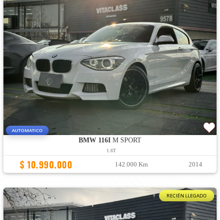
AUTOMATICO
BMW 116I
M SPORT
1.6T
$ 10.990.000
142.000 Km
2014
RECIÉN LLEGADO