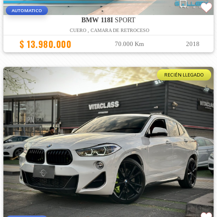
AUTOMATICO
BMW 118I
SPORT
CUERO , CAMARA DE RETROCESO
$ 13.980.000
70.000 Km
2018
RECIÉN LLEGADO