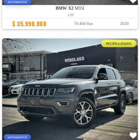
AUTOMATICO
BMW X2
M35I
2.0T
$ 35.990.000
70.400 Km
2020
RECIÉN LLEGADO
AUTOMATICO