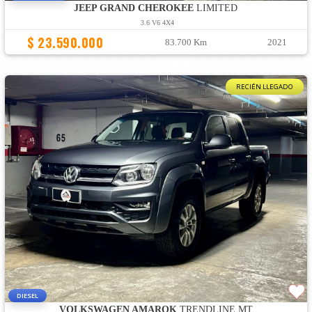
JEEP GRAND CHEROKEE
LIMITED
3.6 V6 4X4
$ 23.590.000
83.700 Km
2021
RECIÉN LLEGADO
DIESEL
VOLKSWAGEN AMAROK
TRENDLINE MT