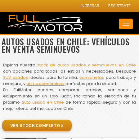
INGRESAR
REGISTRATE
Toggl
naviga
AUTOS USADOS EN CHILE: VEHÍCULOS
EN VENTA SEMINUEVOS
Explora nuestro
stock de autos usados y seminuevos en Chile
con opciones para todos los estilos y necesidades. Descubre
SUV usados
ideales para la familia,
camionetas
para trabajo y
aventura, y
autos económicos
perfectos para la ciudad.
En FullMotor puedes comparar precios, versiones y
equipamiento en un solo lugar, facilitando la elección de tu
próximo
auto usado en Chile
de forma rápida, segura y con la
mejor oferta del mercado en Chile.
VER STOCK COMPLETO »