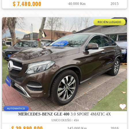
$ 7.480.000
40.000 Km
2015
RECIÉN LLEGADO
AUTOMATICO
MERCEDES-BENZ GLE 400
3.0 SPORT 4MATIC 4X
UNICO DUEÑO / 4X4
$ 30.890.000
145.000 Km
2016