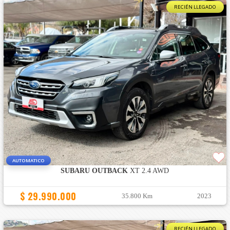
RECIÉN LLEGADO
AUTOMATICO
SUBARU OUTBACK
XT 2.4 AWD
$ 29.990.000
35.800 Km
2023
RECIÉN LLEGADO