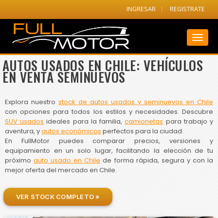
INGRESAR
REGISTRATE
Toggl
naviga
AUTOS USADOS EN CHILE: VEHÍCULOS
EN VENTA SEMINUEVOS
Explora nuestro
stock de autos usados y seminuevos en Chile
con opciones para todos los estilos y necesidades. Descubre
SUV usados
ideales para la familia,
camionetas
para trabajo y
aventura, y
autos económicos
perfectos para la ciudad.
En FullMotor puedes comparar precios, versiones y
equipamiento en un solo lugar, facilitando la elección de tu
próximo
auto usado en Chile
de forma rápida, segura y con la
mejor oferta del mercado en Chile.
VER STOCK COMPLETO »