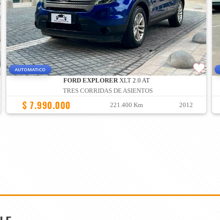
AUTOMATICO
FORD EXPLORER
XLT 2.0 AT
TRES CORRIDAS DE ASIENTOS
$ 7.990.000
221.400 Km
2012