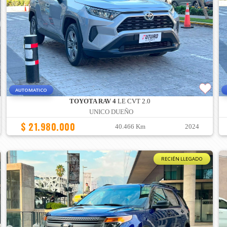
AUTOMATICO
TOYOTA RAV 4
LE CVT 2.0
UNICO DUEÑO
$ 21.980.000
40.466 Km
2024
RECIÉN LLEGADO