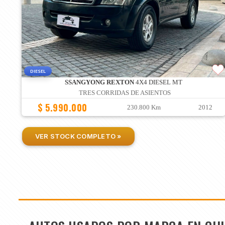
DIESEL
SSANGYONG REXTON
4X4 DIESEL MT
TRES CORRIDAS DE ASIENTOS
$ 5.990.000
230.800 Km
2012
VER STOCK COMPLETO »