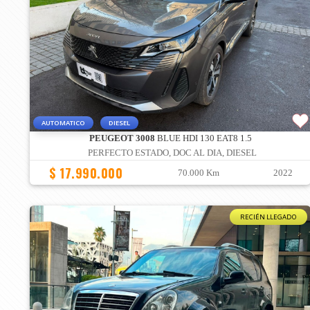
AUTOMATICO
DIESEL
PEUGEOT 3008
BLUE HDI 130 EAT8 1.5
PERFECTO ESTADO, DOC AL DIA, DIESEL
$ 17.990.000
70.000 Km
2022
RECIÉN LLEGADO