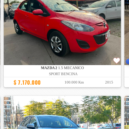
MAZDA 2
1.5 MECANICO
SPORT BENCINA
$ 7.170.000
100.000 Km
2015