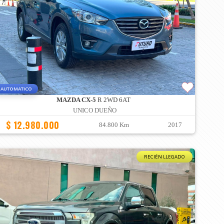
AUTOMATICO
MAZDA CX-5
R 2WD 6AT
UNICO DUEÑO
$ 12.980.000
84.800 Km
2017
RECIÉN LLEGADO