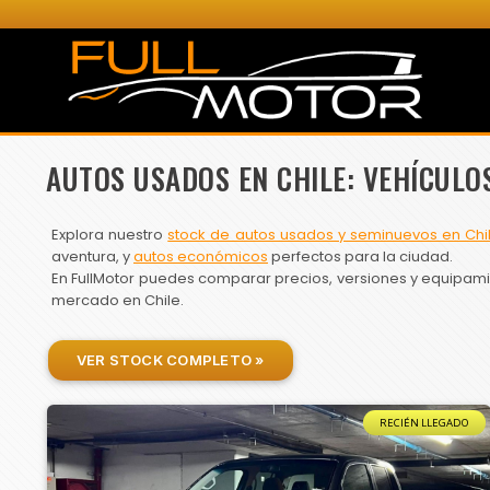
AUTOS USADOS EN CHILE: VEHÍCULO
Explora nuestro
stock de autos usados y seminuevos en Chi
aventura, y
autos económicos
perfectos para la ciudad.
En FullMotor puedes comparar precios, versiones y equipamien
mercado en Chile.
VER STOCK COMPLETO »
RECIÉN LLEGADO