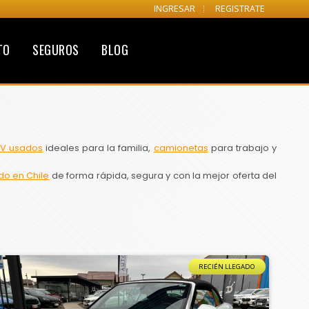
INGRESAR
REGISTRATE
TO
SEGUROS
BLOG
V usados
ideales para la familia,
camionetas
para trabajo y
do en Chile
de forma rápida, segura y con la mejor oferta del
RECIÉN LLEGADO