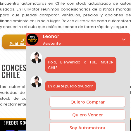
Encuentra automotoras en Chile con stock actualizado de autos
usados. En FullMotor reunimos concesionarios de distintas marcas
para que puedas comparar vehículos, precios y opciones de
financiamiento en un solo lugar. Revisa el stock de cada automotora
y encuentra el auto que estás buscando de forma rápida y segura.
Leonor
¿Eres automotora?
Asistente
Publica tus autos en FullMotor
Hola, Bienvenido a FULL MOTOR
CONCESIONARIOS DE AUTOS USADOS EN
CHILE.
CHILE
En que te puedo ayudar?
Las automotoras publicadas en FullMotor ofrecen una amplia
variedad de autos usados, SUV y camionetas. Puedes revisar el
stock de cada concesionario, comparar precios y contactar
Quiero Comprar
directamente para más información.
Quiero Vender
REDES SOCIALES
Soy Automotora