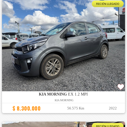
RECIÉN LLEGADO
KIA MORNING
EX 1.2 MPI
KIA MORNING
$ 8.300.000
56.575 Km
2022
RECIÉN LLEGADO