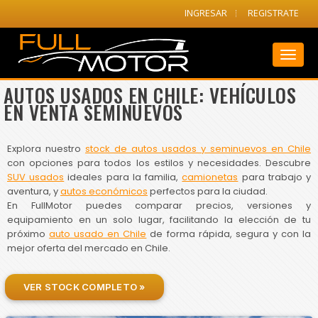
INGRESAR
REGISTRATE
Toggl
naviga
AUTOS USADOS EN CHILE: VEHÍCULOS
EN VENTA SEMINUEVOS
Explora nuestro
stock de autos usados y seminuevos en Chile
con opciones para todos los estilos y necesidades. Descubre
SUV usados
ideales para la familia,
camionetas
para trabajo y
aventura, y
autos económicos
perfectos para la ciudad.
En FullMotor puedes comparar precios, versiones y
equipamiento en un solo lugar, facilitando la elección de tu
próximo
auto usado en Chile
de forma rápida, segura y con la
mejor oferta del mercado en Chile.
VER STOCK COMPLETO »