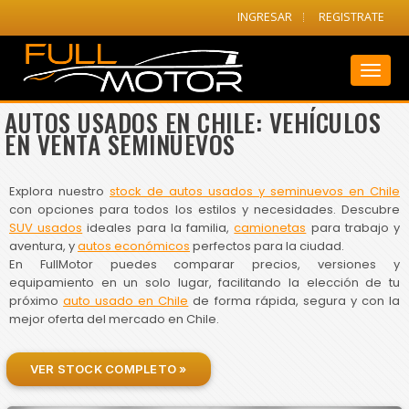
INGRESAR
REGISTRATE
Toggl
naviga
AUTOS USADOS EN CHILE: VEHÍCULOS
EN VENTA SEMINUEVOS
Explora nuestro
stock de autos usados y seminuevos en Chile
con opciones para todos los estilos y necesidades. Descubre
SUV usados
ideales para la familia,
camionetas
para trabajo y
aventura, y
autos económicos
perfectos para la ciudad.
En FullMotor puedes comparar precios, versiones y
equipamiento en un solo lugar, facilitando la elección de tu
próximo
auto usado en Chile
de forma rápida, segura y con la
mejor oferta del mercado en Chile.
VER STOCK COMPLETO »