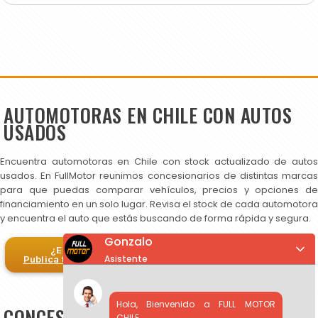
AUTOMOTORAS EN CHILE CON AUTOS
USADOS
Encuentra automotoras en Chile con stock actualizado de autos
usados. En FullMotor reunimos concesionarios de distintas marcas
para que puedas comparar vehículos, precios y opciones de
financiamiento en un solo lugar. Revisa el stock de cada automotora
y encuentra el auto que estás buscando de forma rápida y segura.
Gonzalo
¿Eres automotora?
Asistente
Publica tus autos en FullMotor
Hola, Bienvenido a FULL MOTOR
CONCESIONARIOS DE AUTOS USADOS EN
CHILE.