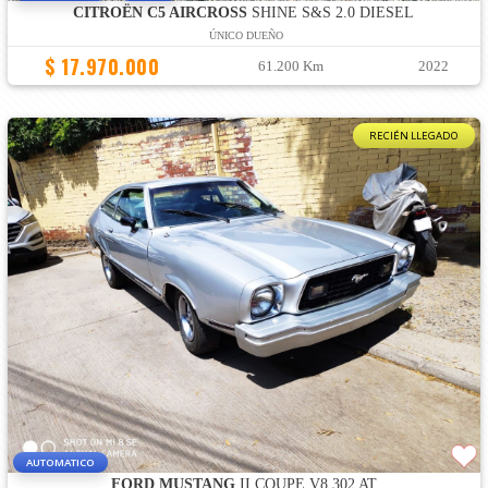
CITROËN C5 AIRCROSS
SHINE S&S 2.0 DIESEL
ÚNICO DUEÑO
$ 17.970.000
61.200 Km
2022
RECIÉN LLEGADO
AUTOMATICO
FORD MUSTANG
II COUPE V8 302 AT