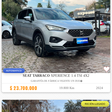
AUTOMATICO
SEAT TARRACO
XPERIENCE 1.4 TSI 4X2
GARANTÍA DE FÁBRICA VIGENTE UN DUE�
$ 23.700.000
19.800 Km
2024
RECIÉN LLEGADO