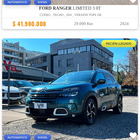
AUTOMATICO
DIESEL
FORD RANGER
LIMITED 3.0T
CUERO , TECHO , 4X4 , VERSION TOPE DE
$ 41.980.000
29.000 Km
2024
RECIÉN LLEGADO
AUTOMATICO
DIESEL