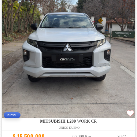
DIESEL
MITSUBISHI L200
WORK CR
ÚNICO DUEÑO
$ 15.500.000
66.000 Km
2022