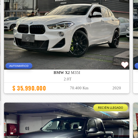
AUTOMATICO
BMW X2
M35I
2.0T
$ 35.990.000
70.400 Km
2020
RECIÉN LLEGADO