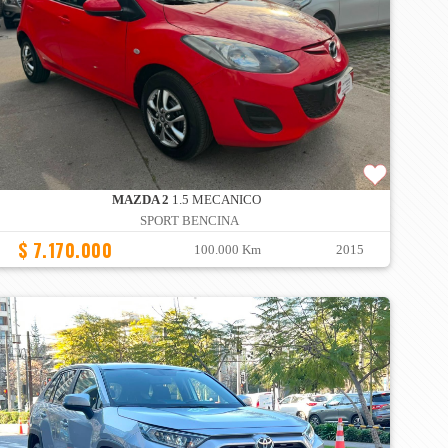
MAZDA 2
1.5 MECANICO
SPORT BENCINA
$ 7.170.000
100.000 Km
2015