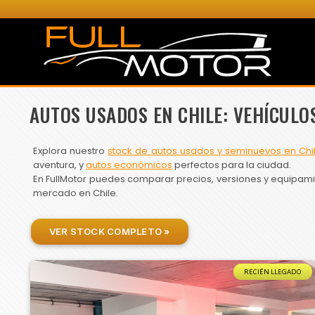
AUTOS USADOS EN CHILE: VEHÍCULO
Explora nuestro
stock de autos usados y seminuevos en Chi
aventura, y
autos económicos
perfectos para la ciudad.
En FullMotor puedes comparar precios, versiones y equipamien
mercado en Chile.
VER STOCK COMPLETO »
RECIÉN LLEGADO