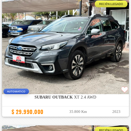
RECIÉN LLEGADO
AUTOMATICO
SUBARU OUTBACK
XT 2.4 AWD
$ 29.990.000
35.800 Km
2023
RECIÉN LLEGADO