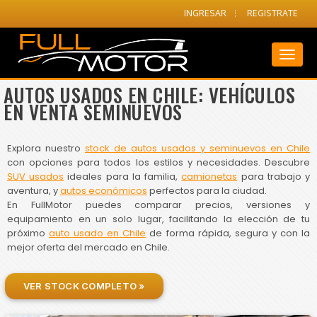
INGRESAR
REGISTRATE
Toggl
naviga
AUTOS USADOS EN CHILE: VEHÍCULOS
EN VENTA SEMINUEVOS
Explora nuestro
stock de autos usados y seminuevos en Chile
con opciones para todos los estilos y necesidades. Descubre
SUV usados
ideales para la familia,
camionetas
para trabajo y
aventura, y
autos económicos
perfectos para la ciudad.
En FullMotor puedes comparar precios, versiones y
equipamiento en un solo lugar, facilitando la elección de tu
próximo
auto usado en Chile
de forma rápida, segura y con la
mejor oferta del mercado en Chile.
VER STOCK COMPLETO »