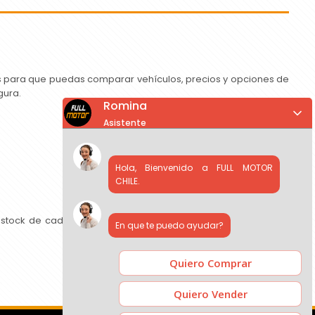
as para que puedas comparar vehículos, precios y opciones de
gura.
Romina
Asistente
Hola, Bienvenido a FULL MOTOR
CHILE.
 stock de cada concesionario, comparar precios y contactar
En que te puedo ayudar?
Quiero Comprar
Quiero Vender