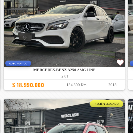
AUTOMATICO
MERCEDES-BENZ A250
AMG LINE
2.0T
$ 18.990.000
134.300 Km
2018
RECIÉN LLEGADO