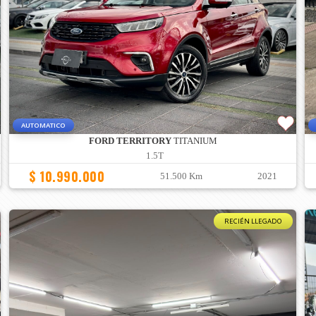
AUTOMATICO
FORD TERRITORY
TITANIUM
1.5T
$ 10.990.000
51.500 Km
2021
RECIÉN LLEGADO