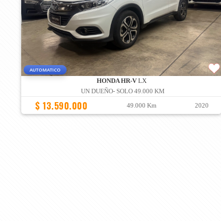
AUTOMATICO
HONDA HR-V
LX
UN DUEÑO- SOLO 49.000 KM
$ 13.590.000
49.000 Km
2020