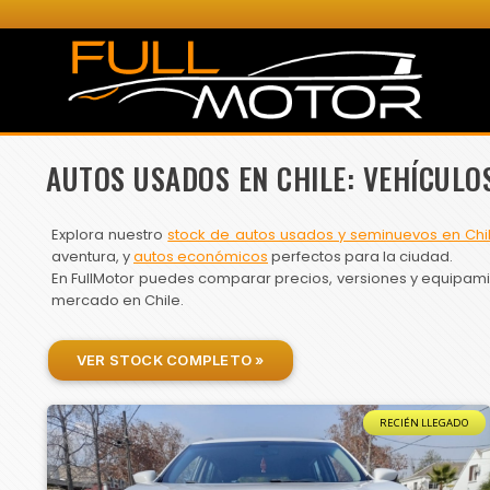
AUTOS USADOS EN CHILE: VEHÍCULO
Explora nuestro
stock de autos usados y seminuevos en Chi
aventura, y
autos económicos
perfectos para la ciudad.
En FullMotor puedes comparar precios, versiones y equipamien
mercado en Chile.
VER STOCK COMPLETO »
RECIÉN LLEGADO