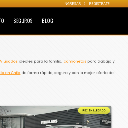
INGRESAR
REGISTRATE
TO
SEGUROS
BLOG
V usados
ideales para la familia,
camionetas
para trabajo y
do en Chile
de forma rápida, segura y con la mejor oferta del
RECIÉN LLEGADO