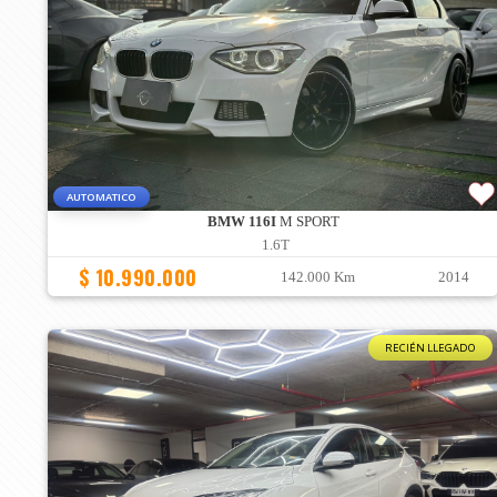
AUTOMATICO
BMW 116I
M SPORT
1.6T
$ 10.990.000
142.000 Km
2014
RECIÉN LLEGADO