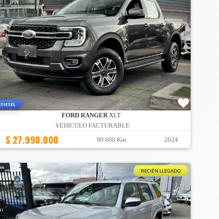
DIESEL
FORD RANGER
XLT
VEHICULO FACTURABLE
$ 27.990.000
90.600 Km
2024
RECIÉN LLEGADO