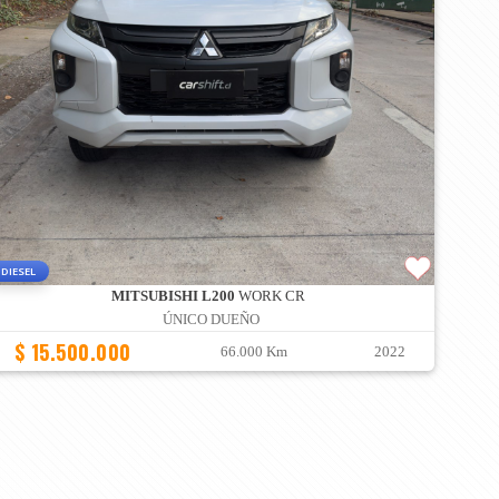
DIESEL
MITSUBISHI L200
WORK CR
ÚNICO DUEÑO
$ 15.500.000
66.000 Km
2022