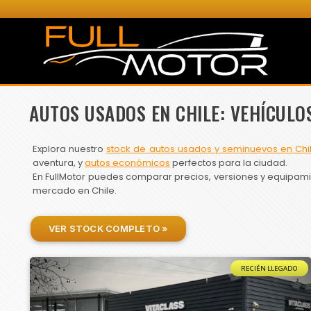
AUTOS USADOS EN CHILE: VEHÍCULO
Explora nuestro
stock de autos usados y seminuevos en Chi
aventura, y
autos económicos
perfectos para la ciudad.
En FullMotor puedes comparar precios, versiones y equipamien
mercado en Chile.
VER STOCK COMPLETO »
RECIÉN LLEGADO