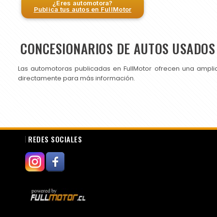
¿Eres automotora?
Publica tus autos en FullMotor
CONCESIONARIOS DE AUTOS USADOS 
Las automotoras publicadas en FullMotor ofrecen una ampli
directamente para más información.
REDES SOCIALES