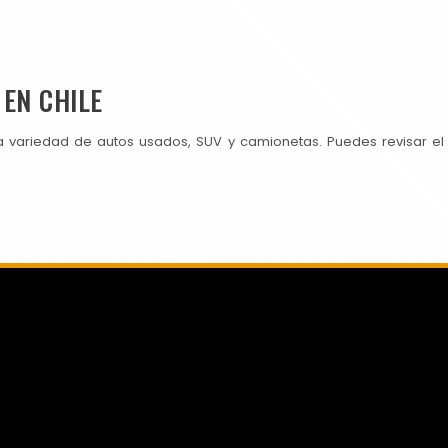
EN CHILE
a variedad de autos usados, SUV y camionetas. Puedes revisar el
SI PUBLICAS EN CHILEAUTOS PRUEBA TAMBIÉN CON NOSOTROS.