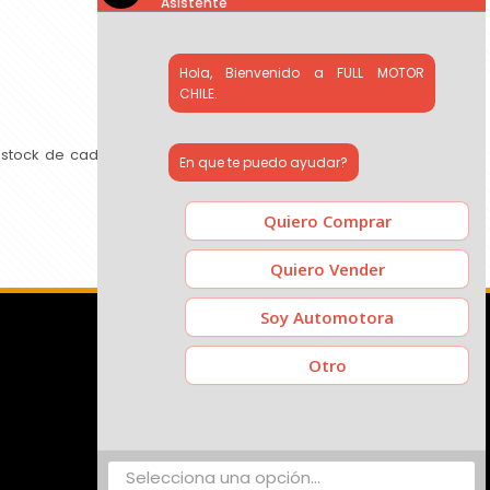
Asistente
Hola, Bienvenido a FULL MOTOR
CHILE.
 stock de cada concesionario, comparar precios y contactar
En que te puedo ayudar?
Quiero Comprar
Quiero Vender
Soy Automotora
Otro