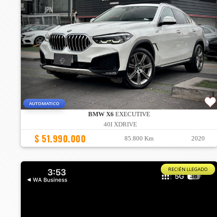
AUTOMATICO
BMW X6
EXECUTIVE
40I XDRIVE
$ 51.990.000
85.800 Km
2020
RECIÉN LLEGADO