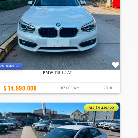
AUTOMATICO
BMW 118
1.5 AT
$ 14.990.000
87.000 Km
2018
RECIÉN LLEGADO