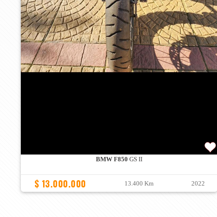
BMW F850
GS II
$ 13.000.000
13.400 Km
2022