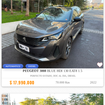
AUTOMATICO
DIESEL
PEUGEOT 3008
BLUE HDI 130 EAT8 1.5
PERFECTO ESTADO, DOC AL DIA, DIESEL
$ 17.990.000
70.000 Km
2022