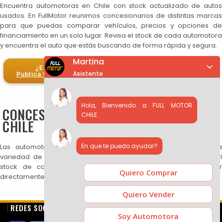
Encuentra automotoras en Chile con stock actualizado de autos
usados. En FullMotor reunimos concesionarios de distintas marcas
para que puedas comparar vehículos, precios y opciones de
financiamiento en un solo lugar. Revisa el stock de cada automotora
y encuentra el auto que estás buscando de forma rápida y segura.
Martina
¿Eres automotora?
Asistente
Publica tus autos en FullMotor
Hola, Bienvenido a FULL MOTOR
CONCESIONARIOS DE AUTOS USADOS EN
CHILE.
CHILE
En que te puedo ayudar?
Las automotoras publicadas en FullMotor ofrecen una amplia
variedad de autos usados, SUV y camionetas. Puedes revisar el
stock de cada concesionario, comparar precios y contactar
Quiero Comprar
directamente para más información.
Quiero Vender
REDES SOCIALES
Soy Automotora