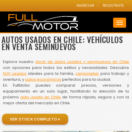
INGRESAR
REGISTRATE
Toggl
naviga
AUTOS USADOS EN CHILE: VEHÍCULOS
EN VENTA SEMINUEVOS
Explora nuestro
stock de autos usados y seminuevos en Chile
con opciones para todos los estilos y necesidades. Descubre
SUV usados
ideales para la familia,
camionetas
para trabajo y
aventura, y
autos económicos
perfectos para la ciudad.
En FullMotor puedes comparar precios, versiones y
equipamiento en un solo lugar, facilitando la elección de tu
próximo
auto usado en Chile
de forma rápida, segura y con la
mejor oferta del mercado en Chile.
VER STOCK COMPLETO »