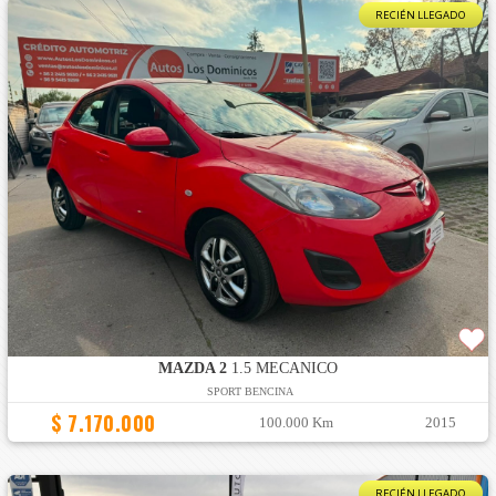
RECIÉN LLEGADO
MAZDA 2
1.5 MECANICO
SPORT BENCINA
$ 7.170.000
100.000 Km
2015
RECIÉN LLEGADO