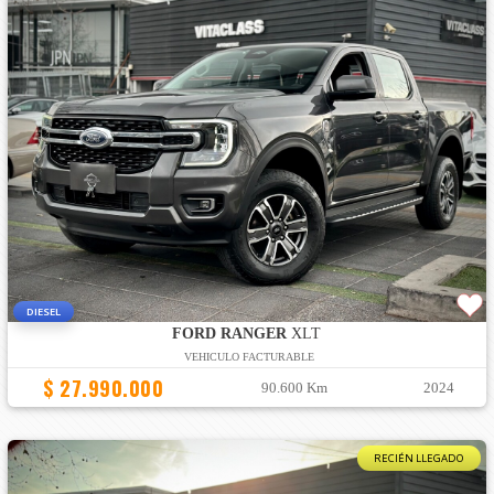
DIESEL
FORD RANGER
XLT
VEHICULO FACTURABLE
$ 27.990.000
90.600 Km
2024
RECIÉN LLEGADO