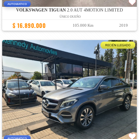
AUTOMATICO
VOLKSWAGEN TIGUAN
2.0 AUT 4MOTION LIMITED
ÚNICO DUEÑO
$ 16.890.000
105.000 Km
2019
RECIÉN LLEGADO
AUTOMATICO