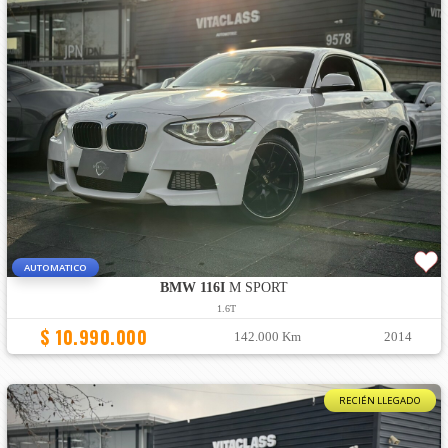
AUTOMATICO
BMW 116I
M SPORT
1.6T
$ 10.990.000
142.000 Km
2014
RECIÉN LLEGADO