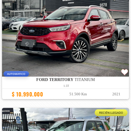
AUTOMATICO
FORD TERRITORY
TITANIUM
1.5T
$ 10.990.000
51.500 Km
2021
RECIÉN LLEGADO