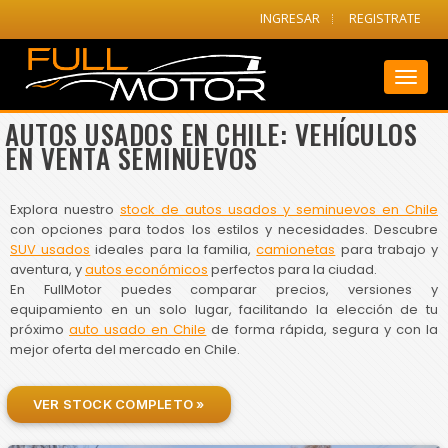
INGRESAR
REGISTRATE
Toggl
naviga
AUTOS USADOS EN CHILE: VEHÍCULOS
EN VENTA SEMINUEVOS
Explora nuestro
stock de autos usados y seminuevos en Chile
con opciones para todos los estilos y necesidades. Descubre
SUV usados
ideales para la familia,
camionetas
para trabajo y
aventura, y
autos económicos
perfectos para la ciudad.
En FullMotor puedes comparar precios, versiones y
equipamiento en un solo lugar, facilitando la elección de tu
próximo
auto usado en Chile
de forma rápida, segura y con la
mejor oferta del mercado en Chile.
VER STOCK COMPLETO »