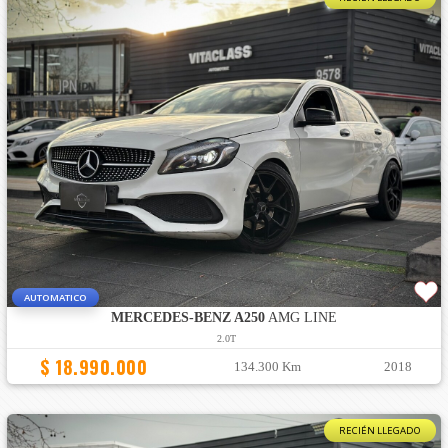
AUTOMATICO
MERCEDES-BENZ A250
AMG LINE
2.0T
$ 18.990.000
134.300 Km
2018
RECIÉN LLEGADO