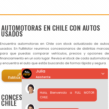
AUTOMOTORAS EN CHILE CON AUTOS
USADOS
Encuentra automotoras en Chile con stock actualizado de autos
usados. En FullMotor reunimos concesionarios de distintas marcas
para que puedas comparar vehículos, precios y opciones de
financiamiento en un solo lugar. Revisa el stock de cada automotora
y encuentra el auto que estás buscando de forma rápida y segura.
Julia
¿Eres automotora?
Asistente
Publica tus autos en FullMotor
Hola, Bienvenido a FULL MOTOR
CONCESIONARIOS DE AUTOS USADOS EN
CHILE.
CHILE