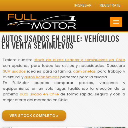
INGRESAR
REGISTRATE
Toggl
naviga
AUTOS USADOS EN CHILE: VEHÍCULOS
EN VENTA SEMINUEVOS
Explora nuestro
stock de autos usados y seminuevos en Chile
con opciones para todos los estilos y necesidades. Descubre
SUV usados
ideales para la familia,
camionetas
para trabajo y
aventura, y
autos económicos
perfectos para la ciudad.
En FullMotor puedes comparar precios, versiones y
equipamiento en un solo lugar, facilitando la elección de tu
próximo
auto usado en Chile
de forma rápida, segura y con la
mejor oferta del mercado en Chile.
VER STOCK COMPLETO »