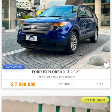
AUTOMATICO
FORD EXPLORER
XLT 2.0 AT
TRES CORRIDAS DE ASIENTOS
$ 7.990.000
221.400 Km
2012
RECIÉN LLEGADO