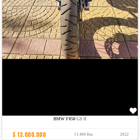
BMW F850
GS II
$ 13.000.000
13.400 Km
2022