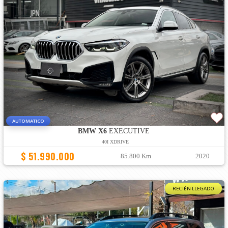
AUTOMATICO
BMW X6
EXECUTIVE
40I XDRIVE
$ 51.990.000
85.800 Km
2020
RECIÉN LLEGADO