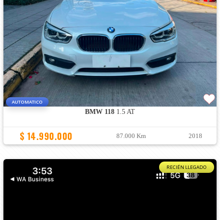
AUTOMATICO
BMW 118
1.5 AT
$ 14.990.000
87.000 Km
2018
RECIÉN LLEGADO