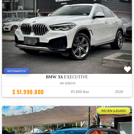
AUTOMATICO
BMW X6
EXECUTIVE
40I XDRIVE
$ 51.990.000
85.800 Km
2020
RECIÉN LLEGADO