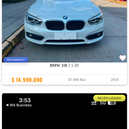
AUTOMATICO
BMW 118
1.5 AT
$ 14.990.000
87.000 Km
2018
RECIÉN LLEGADO