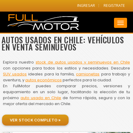
INGRESAR
REGISTRATE
Toggl
naviga
AUTOS USADOS EN CHILE: VEHÍCULOS
EN VENTA SEMINUEVOS
Explora nuestro
stock de autos usados y seminuevos en Chile
con opciones para todos los estilos y necesidades. Descubre
SUV usados
ideales para la familia,
camionetas
para trabajo y
aventura, y
autos económicos
perfectos para la ciudad.
En FullMotor puedes comparar precios, versiones y
equipamiento en un solo lugar, facilitando la elección de tu
próximo
auto usado en Chile
de forma rápida, segura y con la
mejor oferta del mercado en Chile.
VER STOCK COMPLETO »