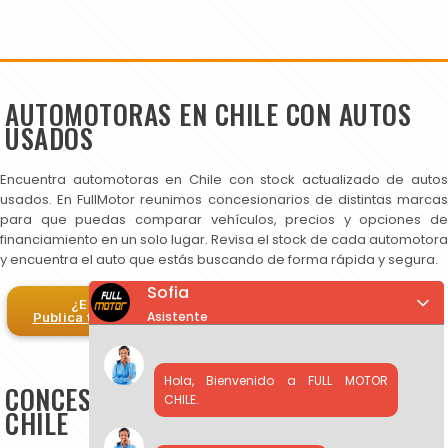
AUTOMOTORAS EN CHILE CON AUTOS
USADOS
Encuentra automotoras en Chile con stock actualizado de autos
usados. En FullMotor reunimos concesionarios de distintas marcas
para que puedas comparar vehículos, precios y opciones de
financiamiento en un solo lugar. Revisa el stock de cada automotora
y encuentra el auto que estás buscando de forma rápida y segura.
Sofia
¿Eres automotora?
Asistente
Publica tus autos en FullMotor
Hola, Bienvenido a FULL MOTOR
CONCESIONARIOS DE AUTOS USADOS EN
CHILE.
CHILE