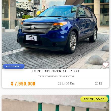
AUTOMATICO
FORD EXPLORER
XLT 2.0 AT
TRES CORRIDAS DE ASIENTOS
$ 7.990.000
221.400 Km
2012
RECIÉN LLEGADO