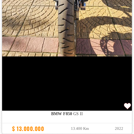
BMW F850
GS II
$ 13.000.000
13.400 Km
2022