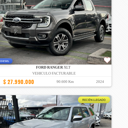
DIESEL
FORD RANGER
XLT
VEHICULO FACTURABLE
$ 27.990.000
90.600 Km
2024
RECIÉN LLEGADO