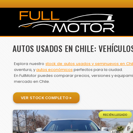
AUTOS USADOS EN CHILE: VEHÍCULO
Explora nuestro
stock de autos usados y seminuevos en Chi
aventura, y
autos económicos
perfectos para la ciudad.
En FullMotor puedes comparar precios, versiones y equipamien
mercado en Chile.
VER STOCK COMPLETO »
RECIÉN LLEGADO