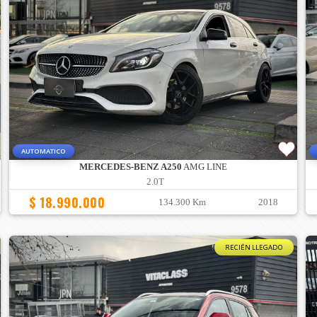
AUTOMATICO
MERCEDES-BENZ A250
AMG LINE
2.0T
$ 18.990.000
134.300 Km
2018
RECIÉN LLEGADO