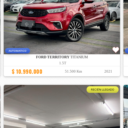
AUTOMATICO
FORD TERRITORY
TITANIUM
1.5T
$ 10.990.000
51.500 Km
2021
RECIÉN LLEGADO