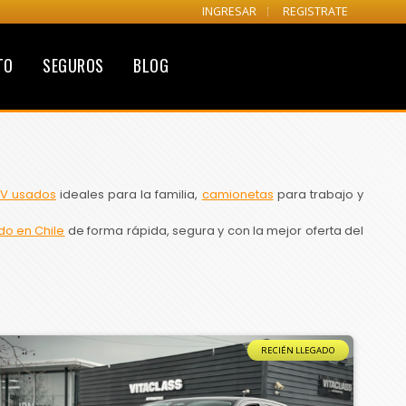
INGRESAR
REGISTRATE
TO
SEGUROS
BLOG
V usados
ideales para la familia,
camionetas
para trabajo y
do en Chile
de forma rápida, segura y con la mejor oferta del
RECIÉN LLEGADO