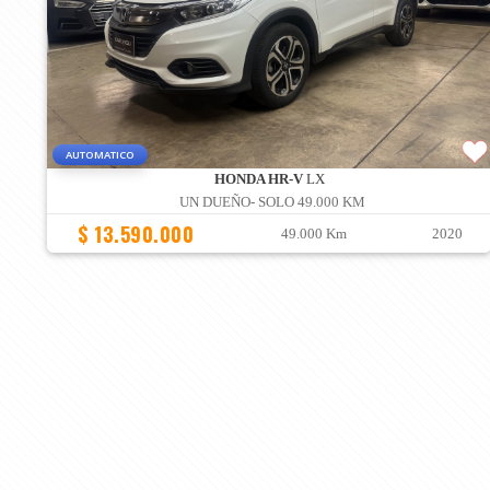
AUTOMATICO
HONDA HR-V
LX
UN DUEÑO- SOLO 49.000 KM
$ 13.590.000
49.000 Km
2020