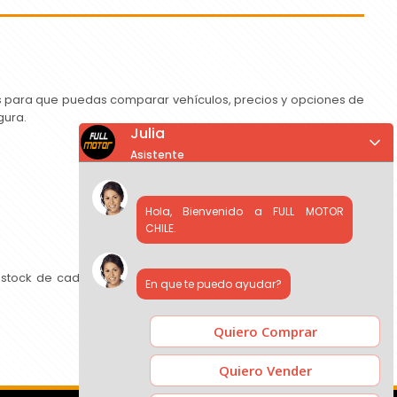
as para que puedas comparar vehículos, precios y opciones de
gura.
Julia
Asistente
Hola, Bienvenido a FULL MOTOR
CHILE.
 stock de cada concesionario, comparar precios y contactar
En que te puedo ayudar?
Quiero Comprar
Quiero Vender