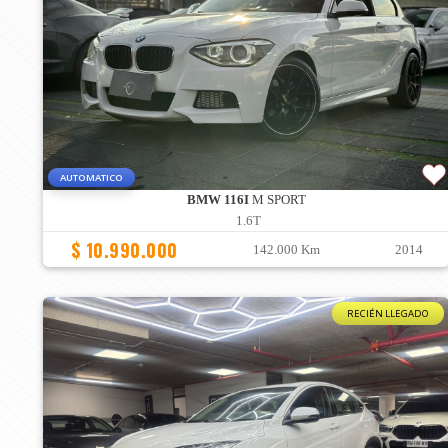
AUTOMATICO
BMW 116I
M SPORT
1.6T
$ 10.990.000
142.000 Km
2014
RECIÉN LLEGADO