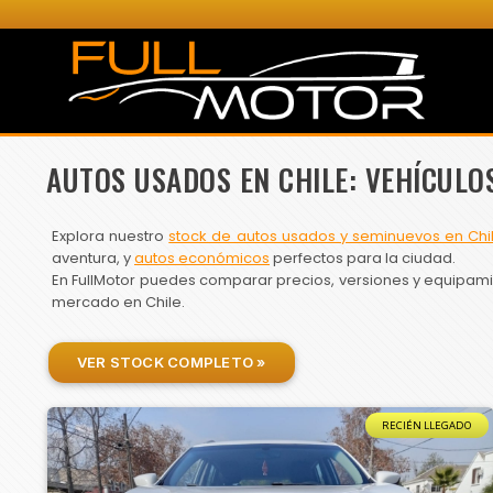
AUTOS USADOS EN CHILE: VEHÍCULO
Explora nuestro
stock de autos usados y seminuevos en Chi
aventura, y
autos económicos
perfectos para la ciudad.
En FullMotor puedes comparar precios, versiones y equipamien
mercado en Chile.
VER STOCK COMPLETO »
RECIÉN LLEGADO