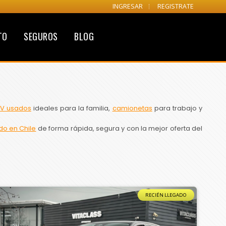
INGRESAR
REGISTRATE
TO
SEGUROS
BLOG
V usados
ideales para la familia,
camionetas
para trabajo y
do en Chile
de forma rápida, segura y con la mejor oferta del
RECIÉN LLEGADO