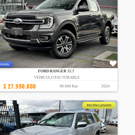
DIESEL
FORD RANGER
XLT
VEHICULO FACTURABLE
$ 27.990.000
90.600 Km
2024
RECIÉN LLEGADO