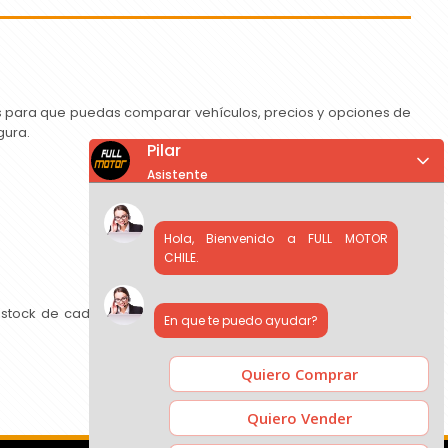
as para que puedas comparar vehículos, precios y opciones de
gura.
Pilar
Asistente
Hola, Bienvenido a FULL MOTOR
CHILE.
 stock de cada concesionario, comparar precios y contactar
En que te puedo ayudar?
Quiero Comprar
Quiero Vender