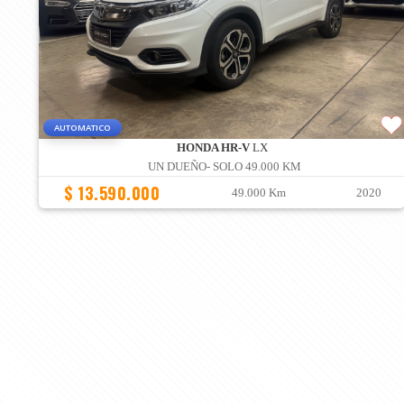
AUTOMATICO
HONDA HR-V
LX
UN DUEÑO- SOLO 49.000 KM
$ 13.590.000
49.000 Km
2020