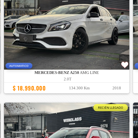
AUTOMATICO
MERCEDES-BENZ A250
AMG LINE
2.0T
$ 18.990.000
134.300 Km
2018
RECIÉN LLEGADO