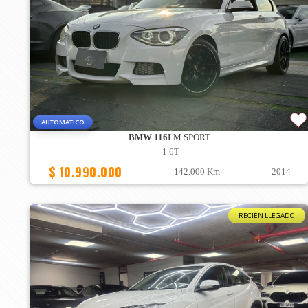
AUTOMATICO
BMW 116I
M SPORT
1.6T
$ 10.990.000
142.000 Km
2014
RECIÉN LLEGADO