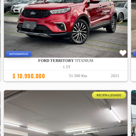
AUTOMATICO
FORD TERRITORY
TITANIUM
1.5T
$ 10.990.000
51.500 Km
2021
RECIÉN LLEGADO