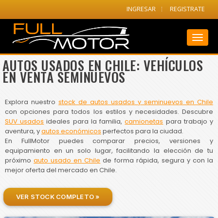
INGRESAR
REGISTRATE
Toggl
naviga
AUTOS USADOS EN CHILE: VEHÍCULOS
EN VENTA SEMINUEVOS
Explora nuestro
stock de autos usados y seminuevos en Chile
con opciones para todos los estilos y necesidades. Descubre
SUV usados
ideales para la familia,
camionetas
para trabajo y
aventura, y
autos económicos
perfectos para la ciudad.
En FullMotor puedes comparar precios, versiones y
equipamiento en un solo lugar, facilitando la elección de tu
próximo
auto usado en Chile
de forma rápida, segura y con la
mejor oferta del mercado en Chile.
VER STOCK COMPLETO »