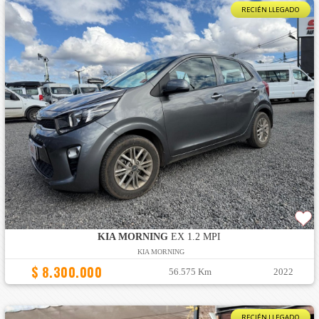
RECIÉN LLEGADO
KIA MORNING
EX 1.2 MPI
KIA MORNING
$ 8.300.000
56.575 Km
2022
RECIÉN LLEGADO