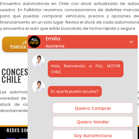
Encuentra automotoras en Chile con stock actualizado de autos
usados. En FullMotor reunimos concesionarios de distintas marcas
para que puedas comparar vehículos, precios y opciones de
financiamiento en un solo lugar. Revisa el stock de cada automotora
y encuentra el auto que estás buscando de forma rápida y segura.
Emilia
¿Eres automotora?
Asistente
Publica tus autos en FullMotor
Hola, Bienvenido a FULL MOTOR
CONCESIONARIOS DE AUTOS USADOS EN
CHILE.
CHILE
En que te puedo ayudar?
Las automotoras publicadas en FullMotor ofrecen una amplia
variedad de autos usados, SUV y camionetas. Puedes revisar el
stock de cada concesionario, comparar precios y contactar
Quiero Comprar
directamente para más información.
Quiero Vender
REDES SOCIALES
Soy Automotora