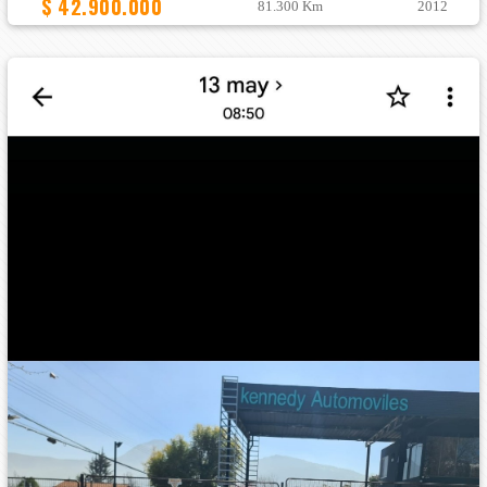
$ 42.900.000
81.300 Km
2012