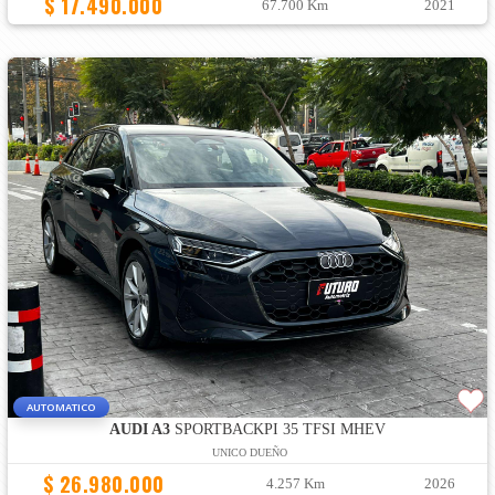
$ 17.490.000
67.700 Km
2021
AUTOMATICO
AUDI A3
SPORTBACKPI 35 TFSI MHEV
UNICO DUEÑO
$ 26.980.000
4.257 Km
2026