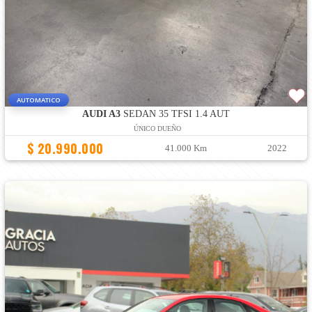
AUTOMATICO
AUDI A3
SEDAN 35 TFSI 1.4 AUT
ÚNICO DUEÑO
$ 20.990.000
41.000 Km
2022