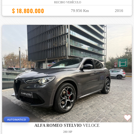
RECIBO VEHÍCULO
$ 18.800.000
79.956 Km
2016
AUTOMATICO
ALFA ROMEO STELVIO
VELOCE
280 HP