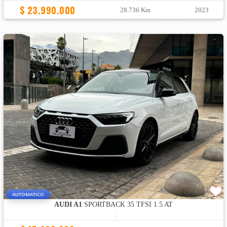
$ 23.990.000
28.736 Km
2023
AUTOMATICO
AUDI A1
SPORTBACK 35 TFSI 1.5 AT
: