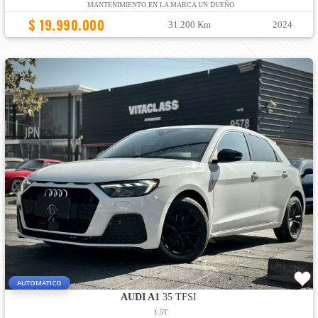
MANTENIMIENTO EN LA MARCA UN DUEÑO
$ 19.990.000
31.200 Km
2024
AUTOMATICO
AUDI A1
35 TFSI
1.5T