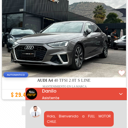
AUTOMATICO
AUDI A4
40 TFSI 2.0T S LINE
MANTENIMIENTO EN LA MARCA
Danilo
$ 29.490.000
26.300 Km
2022
Asistente
«
1
2
3
4
5
6
...
»
Hola, Bienvenido a FULL MOTOR
CHILE.