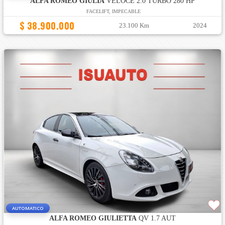
ALFA ROMEO GIULIA
VELOCE 2.0 TURBO 280 HP
FACELIFT, IMPECABLE
$ 38.900.000
23.100 Km
2024
AUTOMATICO
ALFA ROMEO GIULIETTA
QV 1.7 AUT