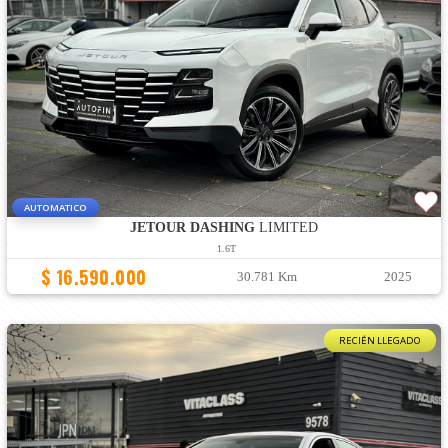
AUTOMATICO
JETOUR DASHING
LIMITED
1.6T
$ 16.590.000
30.781 Km
2025
RECIÉN LLEGADO