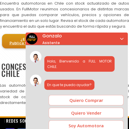
Encuentra automotoras en Chile con stock actualizado de autos
usados. En FullMotor reunimos concesionarios de distintas marcas
para que puedas comparar vehículos, precios y opciones de
financiamiento en un solo lugar. Revisa el stock de cada automotora
y encuentra el auto que estás buscando de forma rápida y segura.
Gonzalo
¿Eres automotora?
Asistente
Publica tus autos en FullMotor
Hola, Bienvenido a FULL MOTOR
CONCESIONARIOS DE AUTOS USADOS EN
CHILE.
CHILE
En que te puedo ayudar?
Las automotoras publicadas en FullMotor ofrecen una amplia
variedad de autos usados, SUV y camionetas. Puedes revisar el
stock de cada concesionario, comparar precios y contactar
Quiero Comprar
directamente para más información.
Quiero Vender
REDES SOCIALES
Soy Automotora