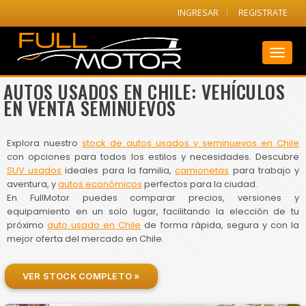
INGRESAR
REGISTRATE
Toggl
naviga
AUTOS USADOS EN CHILE: VEHÍCULOS
EN VENTA SEMINUEVOS
Explora nuestro
stock de autos usados y seminuevos en Chile
con opciones para todos los estilos y necesidades. Descubre
SUV usados
ideales para la familia,
camionetas
para trabajo y
aventura, y
autos económicos
perfectos para la ciudad.
En FullMotor puedes comparar precios, versiones y
equipamiento en un solo lugar, facilitando la elección de tu
próximo
auto usado en Chile
de forma rápida, segura y con la
mejor oferta del mercado en Chile.
VER STOCK COMPLETO »