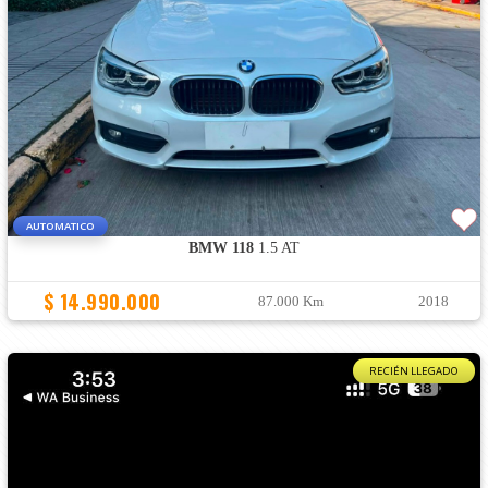
AUTOMATICO
BMW 118
1.5 AT
$ 14.990.000
87.000 Km
2018
RECIÉN LLEGADO