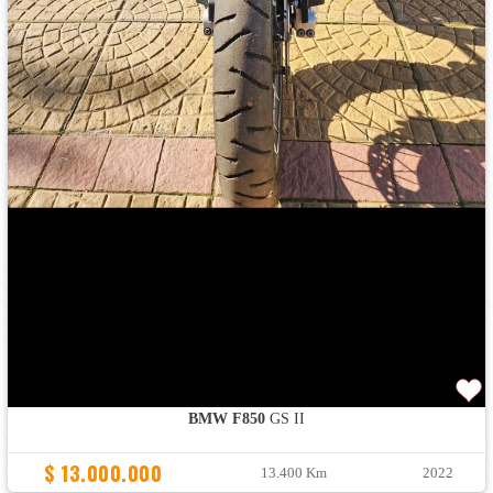
BMW F850
GS II
$ 13.000.000
13.400 Km
2022