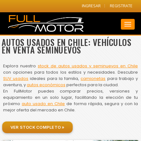
INGRESAR
REGISTRATE
Toggl
naviga
AUTOS USADOS EN CHILE: VEHÍCULOS
EN VENTA SEMINUEVOS
Explora nuestro
stock de autos usados y seminuevos en Chile
con opciones para todos los estilos y necesidades. Descubre
SUV usados
ideales para la familia,
camionetas
para trabajo y
aventura, y
autos económicos
perfectos para la ciudad.
En FullMotor puedes comparar precios, versiones y
equipamiento en un solo lugar, facilitando la elección de tu
próximo
auto usado en Chile
de forma rápida, segura y con la
mejor oferta del mercado en Chile.
VER STOCK COMPLETO »