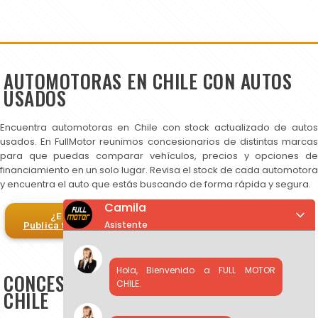
AUTOMOTORAS EN CHILE CON AUTOS
USADOS
Encuentra automotoras en Chile con stock actualizado de autos
usados. En FullMotor reunimos concesionarios de distintas marcas
para que puedas comparar vehículos, precios y opciones de
financiamiento en un solo lugar. Revisa el stock de cada automotora
y encuentra el auto que estás buscando de forma rápida y segura.
Camila
¿Eres automotora?
Asistente
Publica tus autos en FullMotor
Hola, Bienvenido a FULL MOTOR
CONCESIONARIOS DE AUTOS USADOS EN
CHILE.
CHILE