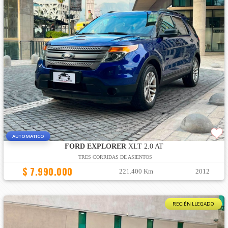
AUTOMATICO
FORD EXPLORER
XLT 2.0 AT
TRES CORRIDAS DE ASIENTOS
$ 7.990.000
221.400 Km
2012
RECIÉN LLEGADO