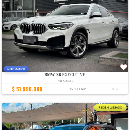
AUTOMATICO
BMW X6
EXECUTIVE
40I XDRIVE
$ 51.990.000
85.800 Km
2020
RECIÉN LLEGADO