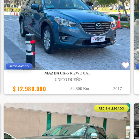
AUTOMATICO
MAZDA CX-5
R 2WD 6AT
UNICO DUEÑO
$ 12.980.000
84.800 Km
2017
RECIÉN LLEGADO