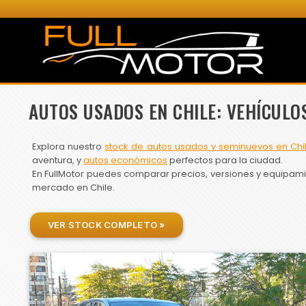
AUTOS USADOS EN CHILE: VEHÍCULO
Explora nuestro
stock de autos usados y seminuevos en Chi
aventura, y
autos económicos
perfectos para la ciudad.
En FullMotor puedes comparar precios, versiones y equipamien
mercado en Chile.
VER STOCK COMPLETO »