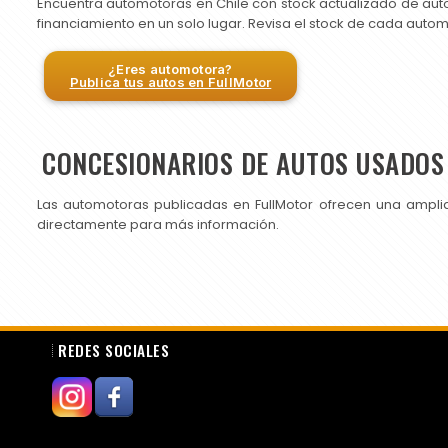
Encuentra automotoras en Chile con stock actualizado de aut
financiamiento en un solo lugar. Revisa el stock de cada auto
¿Eres automotora?
Publica tus autos en FullMotor
CONCESIONARIOS DE AUTOS USADOS 
Las automotoras publicadas en FullMotor ofrecen una ampli
directamente para más información.
REDES SOCIALES