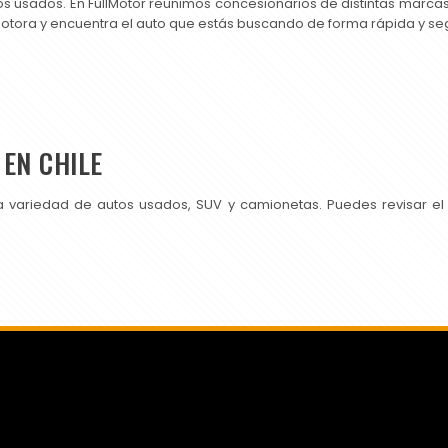
os usados. En FullMotor reunimos concesionarios de distintas marc
motora y encuentra el auto que estás buscando de forma rápida y se
EN CHILE
a variedad de autos usados, SUV y camionetas. Puedes revisar el
SI PUBLICAS EN CHILEAUTOS PRUEBA TAMBIÉN CON NOSOTROS.