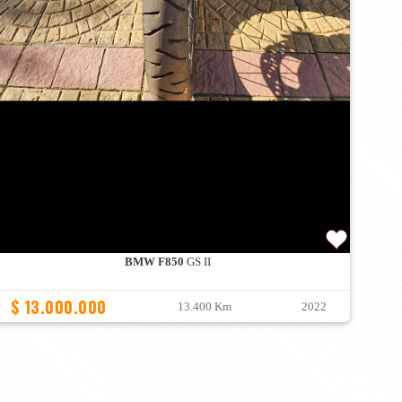
BMW F850
GS II
$ 13.000.000
13.400 Km
2022