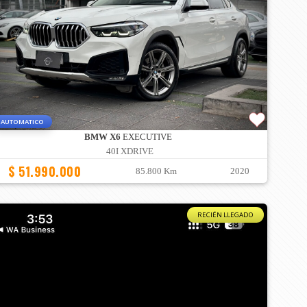
AUTOMATICO
BMW X6
EXECUTIVE
40I XDRIVE
$ 51.990.000
85.800 Km
2020
RECIÉN LLEGADO