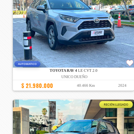
AUTOMATICO
TOYOTA RAV 4
LE CVT 2.0
UNICO DUEÑO
$ 21.980.000
40.466 Km
2024
RECIÉN LLEGADO