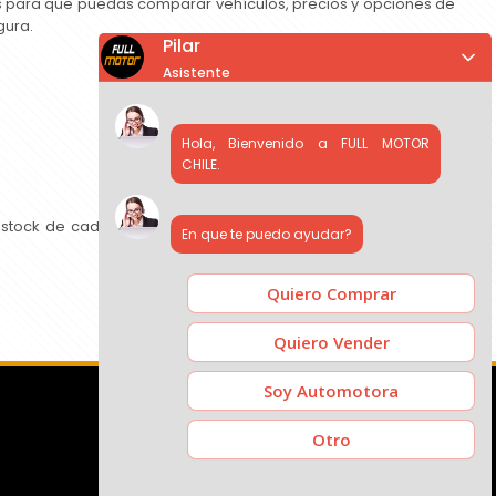
as para que puedas comparar vehículos, precios y opciones de
gura.
Pilar
Asistente
Hola, Bienvenido a FULL MOTOR
CHILE.
 stock de cada concesionario, comparar precios y contactar
En que te puedo ayudar?
Quiero Comprar
Quiero Vender
Soy Automotora
Otro