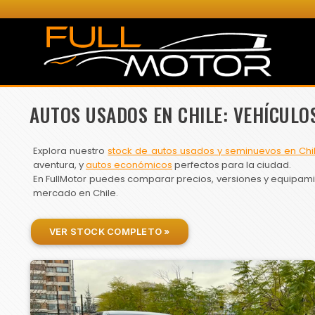
AUTOS USADOS EN CHILE: VEHÍCULO
Explora nuestro
stock de autos usados y seminuevos en Chi
aventura, y
autos económicos
perfectos para la ciudad.
En FullMotor puedes comparar precios, versiones y equipamien
mercado en Chile.
VER STOCK COMPLETO »