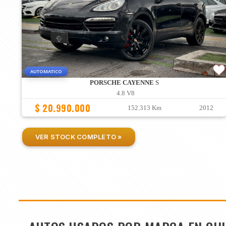
AUTOMATICO
PORSCHE CAYENNE
S
4.8 V8
$ 20.990.000
152.313 Km
2012
VER STOCK COMPLETO »