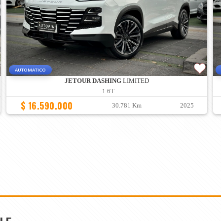
AUTOMATICO
JETOUR DASHING
LIMITED
1.6T
$ 16.590.000
30.781 Km
2025