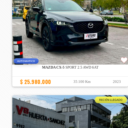
AUTOMATICO
MAZDA CX-5
SPORT 2.5 AWD 6AT
$ 25.980.000
35.100 Km
2023
RECIÉN LLEGADO