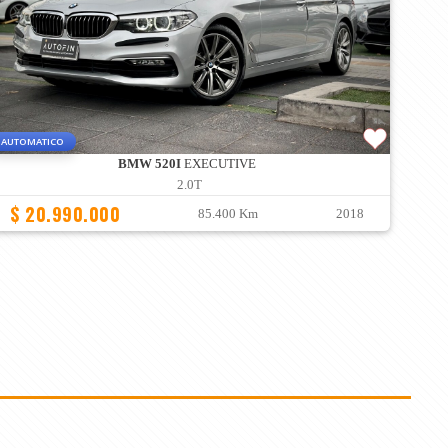
AUTOMATICO
BMW 520I
EXECUTIVE
2.0T
$ 20.990.000
85.400 Km
2018