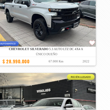
AUTOMATICO
CHEVROLET SILVERADO
5.3 AUTO LTZ DC 4X4 A
ÚNICO DUEÑO
$ 28.990.000
67.000 Km
2022
RECIÉN LLEGADO