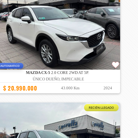
AUTOMATICO
MAZDA CX-5
2.0 CORE 2WD AT 5P.
ÚNICO DUEÑO, IMPECABLE
$ 20.990.000
43.000 Km
2024
RECIÉN LLEGADO