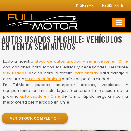
INGRESAR
REGISTRATE
Toggl
naviga
AUTOS USADOS EN CHILE: VEHÍCULOS
EN VENTA SEMINUEVOS
Explora nuestro
stock de autos usados y seminuevos en Chile
con opciones para todos los estilos y necesidades. Descubre
SUV usados
ideales para la familia,
camionetas
para trabajo y
aventura, y
autos económicos
perfectos para la ciudad.
En FullMotor puedes comparar precios, versiones y
equipamiento en un solo lugar, facilitando la elección de tu
próximo
auto usado en Chile
de forma rápida, segura y con la
mejor oferta del mercado en Chile.
VER STOCK COMPLETO »