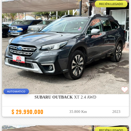
RECIÉN LLEGADO
AUTOMATICO
SUBARU OUTBACK
XT 2.4 AWD
$ 29.990.000
35.800 Km
2023
RECIÉN LLEGADO