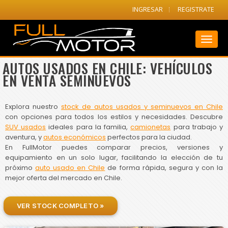
INGRESAR
REGISTRATE
Toggl
naviga
AUTOS USADOS EN CHILE: VEHÍCULOS
EN VENTA SEMINUEVOS
Explora nuestro
stock de autos usados y seminuevos en Chile
con opciones para todos los estilos y necesidades. Descubre
SUV usados
ideales para la familia,
camionetas
para trabajo y
aventura, y
autos económicos
perfectos para la ciudad.
En FullMotor puedes comparar precios, versiones y
equipamiento en un solo lugar, facilitando la elección de tu
próximo
auto usado en Chile
de forma rápida, segura y con la
mejor oferta del mercado en Chile.
VER STOCK COMPLETO »