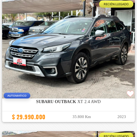
RECIÉN LLEGADO
AUTOMATICO
SUBARU OUTBACK
XT 2.4 AWD
$ 29.990.000
35.800 Km
2023
RECIÉN LLEGADO