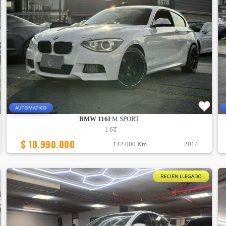
AUTOMATICO
BMW 116I
M SPORT
1.6T
$ 10.990.000
142.000 Km
2014
RECIÉN LLEGADO