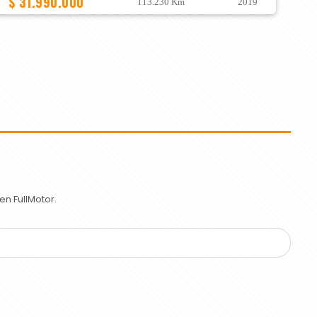
$ 31.990.000
113.230 Km
2019
n FullMotor.