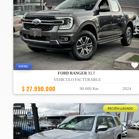
DIESEL
FORD RANGER
XLT
VEHICULO FACTURABLE
$ 27.990.000
90.600 Km
2024
RECIÉN LLEGADO