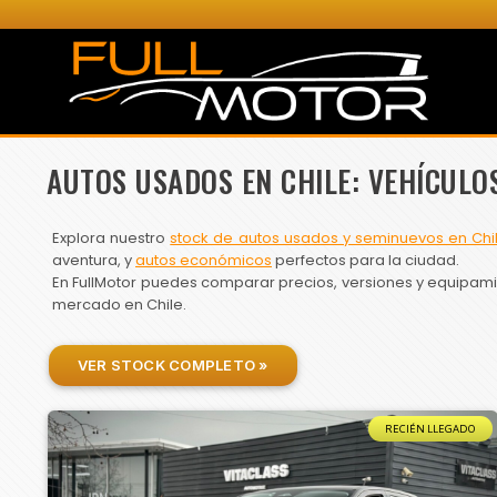
AUTOS USADOS EN CHILE: VEHÍCULO
Explora nuestro
stock de autos usados y seminuevos en Chi
aventura, y
autos económicos
perfectos para la ciudad.
En FullMotor puedes comparar precios, versiones y equipamien
mercado en Chile.
VER STOCK COMPLETO »
RECIÉN LLEGADO