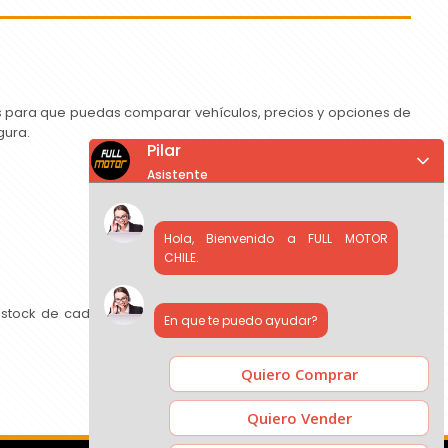
as para que puedas comparar vehículos, precios y opciones de
gura.
Pilar
Asistente
Hola, Bienvenido a FULL MOTOR
CHILE.
 stock de cada concesionario, comparar precios y contactar
En que te puedo ayudar?
Quiero Comprar
Quiero Vender