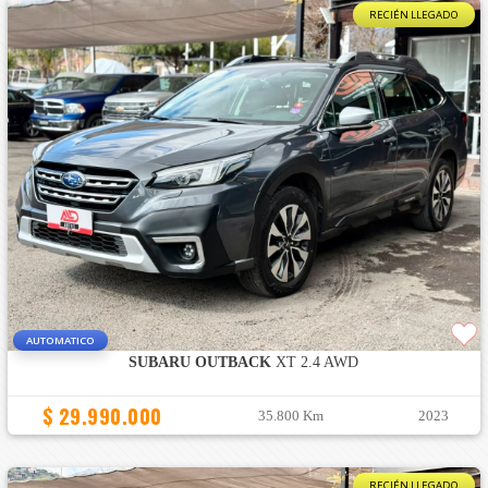
RECIÉN LLEGADO
AUTOMATICO
SUBARU OUTBACK
XT 2.4 AWD
$ 29.990.000
35.800 Km
2023
RECIÉN LLEGADO