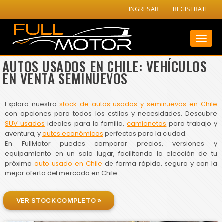
INGRESAR
REGISTRATE
Toggl
naviga
AUTOS USADOS EN CHILE: VEHÍCULOS
EN VENTA SEMINUEVOS
Explora nuestro
stock de autos usados y seminuevos en Chile
con opciones para todos los estilos y necesidades. Descubre
SUV usados
ideales para la familia,
camionetas
para trabajo y
aventura, y
autos económicos
perfectos para la ciudad.
En FullMotor puedes comparar precios, versiones y
equipamiento en un solo lugar, facilitando la elección de tu
próximo
auto usado en Chile
de forma rápida, segura y con la
mejor oferta del mercado en Chile.
VER STOCK COMPLETO »