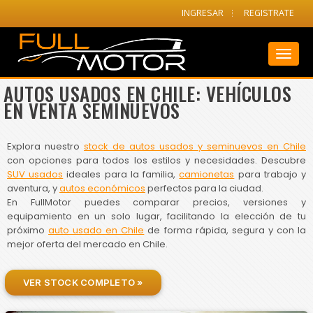
INGRESAR
REGISTRATE
Toggl
naviga
AUTOS USADOS EN CHILE: VEHÍCULOS
EN VENTA SEMINUEVOS
Explora nuestro
stock de autos usados y seminuevos en Chile
con opciones para todos los estilos y necesidades. Descubre
SUV usados
ideales para la familia,
camionetas
para trabajo y
aventura, y
autos económicos
perfectos para la ciudad.
En FullMotor puedes comparar precios, versiones y
equipamiento en un solo lugar, facilitando la elección de tu
próximo
auto usado en Chile
de forma rápida, segura y con la
mejor oferta del mercado en Chile.
VER STOCK COMPLETO »