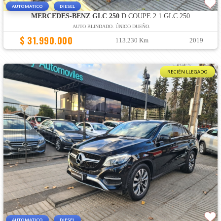
AUTOMATICO
DIESEL
MERCEDES-BENZ GLC 250
D COUPE 2.1 GLC 250
AUTO BLINDADO. ÚNICO DUEÑO.
$ 31.990.000
113.230 Km
2019
RECIÉN LLEGADO
AUTOMATICO
DIESEL