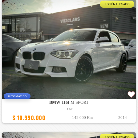
RECIÉN LLEGADO
AUTOMATICO
BMW 116I
M SPORT
1.6T
$ 10.990.000
142.000 Km
2014
RECIÉN LLEGADO