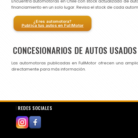
Encuentra automotoras en Chile con stock actualizado de aut
financiamiento en un solo lugar. Revisa el stock de cada auto
¿Eres automotora?
Publica tus autos en FullMotor
CONCESIONARIOS DE AUTOS USADOS 
Las automotoras publicadas en FullMotor ofrecen una ampli
directamente para más información.
REDES SOCIALES