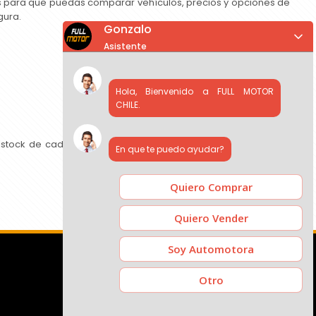
as para que puedas comparar vehículos, precios y opciones de
gura.
Gonzalo
Asistente
Hola, Bienvenido a FULL MOTOR
CHILE.
 stock de cada concesionario, comparar precios y contactar
En que te puedo ayudar?
Quiero Comprar
Quiero Vender
Soy Automotora
Otro