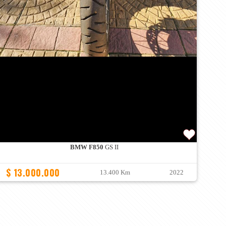
BMW F850
GS II
$ 13.000.000
13.400 Km
2022