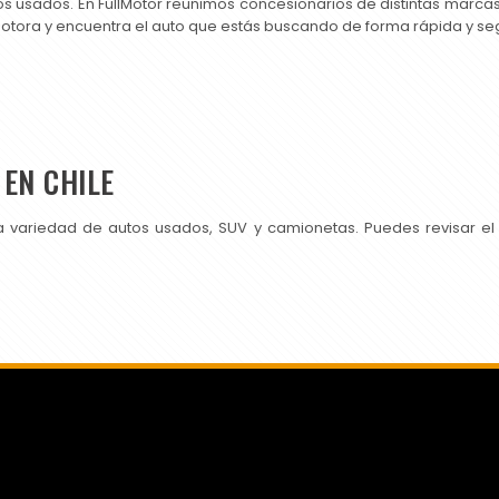
os usados. En FullMotor reunimos concesionarios de distintas marc
motora y encuentra el auto que estás buscando de forma rápida y se
EN CHILE
a variedad de autos usados, SUV y camionetas. Puedes revisar el
SI PUBLICAS EN CHILEAUTOS PRUEBA TAMBIÉN CON NOSOTROS.