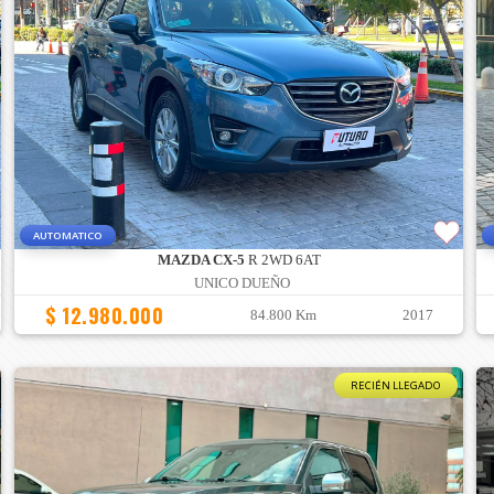
AUTOMATICO
MAZDA CX-5
R 2WD 6AT
UNICO DUEÑO
$ 12.980.000
84.800 Km
2017
RECIÉN LLEGADO