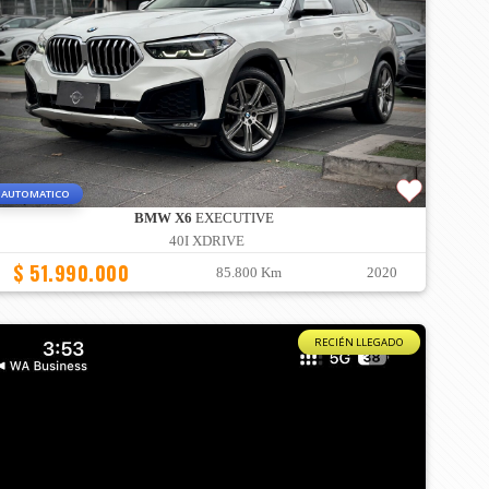
AUTOMATICO
BMW X6
EXECUTIVE
40I XDRIVE
$ 51.990.000
85.800 Km
2020
RECIÉN LLEGADO