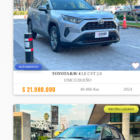
AUTOMATICO
TOYOTA RAV 4
LE CVT 2.0
UNICO DUEÑO
$ 21.980.000
40.466 Km
2024
RECIÉN LLEGADO