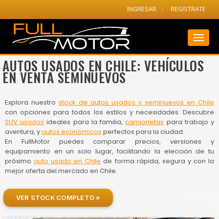
INGRESAR
REGISTRATE
Toggl
naviga
AUTOS USADOS EN CHILE: VEHÍCULOS
EN VENTA SEMINUEVOS
Explora nuestro
stock de autos usados y seminuevos en Chile
con opciones para todos los estilos y necesidades. Descubre
SUV usados
ideales para la familia,
camionetas
para trabajo y
aventura, y
autos económicos
perfectos para la ciudad.
En FullMotor puedes comparar precios, versiones y
equipamiento en un solo lugar, facilitando la elección de tu
próximo
auto usado en Chile
de forma rápida, segura y con la
mejor oferta del mercado en Chile.
VER STOCK COMPLETO »