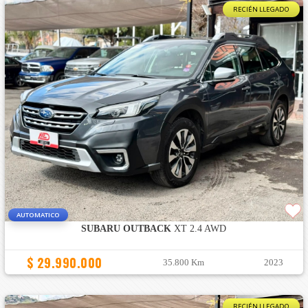
RECIÉN LLEGADO
AUTOMATICO
SUBARU OUTBACK
XT 2.4 AWD
$ 29.990.000
35.800 Km
2023
RECIÉN LLEGADO